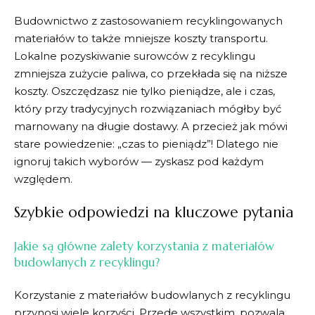
Budownictwo z zastosowaniem recyklingowanych
materiałów to także mniejsze ​koszty transportu.
Lokalne pozyskiwanie surowców ‌z recyklingu
zmniejsza ⁣zużycie⁢ paliwa, co⁤ przekłada się na niższe
koszty. ‍Oszczędzasz nie tylko pieniądze,‍ ale ⁤i czas,
który⁤ przy tradycyjnych rozwiązaniach mógłby być
marnowany na długie dostawy. A przecież jak mówi
stare powiedzenie: „czas to⁢ pieniądz”! Dlatego nie
⁢ignoruj takich wyborów — ⁢zyskasz pod ‌każdym
względem.
Szybkie odpowiedzi na kluczowe pytania
Jakie są ‍główne ‌zalety korzystania z ‌materiałów⁣
budowlanych z recyklingu?
Korzystanie⁣ z materiałów budowlanych z ⁢recyklingu
przynosi wiele⁣ korzyści. Przede wszystkim, pozwala