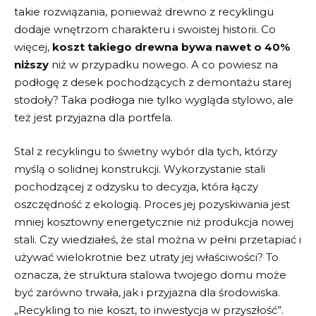
takie rozwiązania, ponieważ drewno z recyklingu
dodaje wnętrzom charakteru i swoistej historii. Co
więcej,
koszt takiego drewna bywa ⁣nawet o 40%
⁤niższy
⁤niż w ‌przypadku nowego. A co powiesz‍ na⁣
podłogę z desek pochodzących z demontażu‍ starej
stodoły? Taka podłoga nie tylko‌ wygląda stylowo, ale
też jest przyjazna dla portfela.
Stal z recyklingu to świetny wybór dla tych, którzy
‌myślą o solidnej konstrukcji. Wykorzystanie⁤ stali
⁤pochodzącej z⁤ odzysku to ‍decyzja, która łączy
oszczędność z ekologią. Proces jej pozyskiwania⁢ jest
mniej ‍kosztowny energetycznie niż ⁤produkcja ⁣nowej
stali. Czy ‍wiedziałeś, że stal można w⁤ pełni ⁣przetapiać⁤ i
używać​ wielokrotnie bez utraty‍ jej właściwości? To
oznacza, że ‌struktura stalowa twojego domu może
być zarówno trwała, jak ‍i⁣ przyjazna dla środowiska.
„Recykling to nie koszt, to inwestycja w przyszłość”.