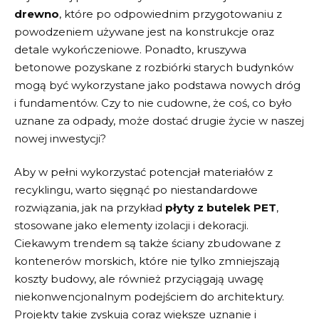
drewno
, które po odpowiednim przygotowaniu z
powodzeniem używane jest na konstrukcje⁢ oraz
detale wykończeniowe. ‍Ponadto, kruszywa
betonowe pozyskane z rozbiórki starych budynków
mogą⁤ być wykorzystane jako ​podstawa nowych dróg
i fundamentów.⁢ Czy to nie cudowne,⁣ że coś, co było‍
uznane za odpady, może dostać drugie życie w naszej
nowej‌ inwestycji?
Aby w pełni wykorzystać potencjał materiałów z
⁢recyklingu, warto ⁤sięgnąć po niestandardowe‌
rozwiązania, ⁣jak na ⁣przykład
płyty z​ butelek PET
,
stosowane jako elementy izolacji i dekoracji.
Ciekawym trendem‌ są także ściany‌ zbudowane z
kontenerów morskich, które nie⁣ tylko zmniejszają
koszty budowy, ale również przyciągają uwagę
niekonwencjonalnym podejściem⁤ do architektury.
Projekty takie ‍zyskują coraz⁤ większe uznanie i