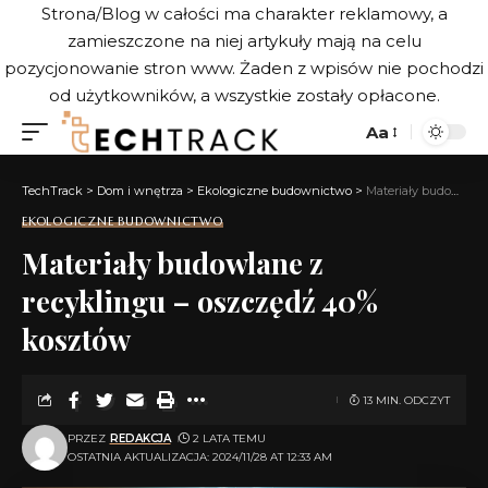
Strona/Blog w całości ma charakter reklamowy, a
zamieszczone na niej artykuły mają na celu
pozycjonowanie stron www. Żaden z wpisów nie pochodzi
od użytkowników, a wszystkie zostały opłacone.
Aa
TechTrack
>
Dom i wnętrza
>
Ekologiczne budownictwo
>
Materiały budowlane z recyklingu – oszczędź 40% kosztów
EKOLOGICZNE BUDOWNICTWO
Materiały budowlane z
recyklingu – oszczędź 40%
kosztów
13 MIN. ODCZYT
PRZEZ
REDAKCJA
2 LATA TEMU
OSTATNIA AKTUALIZACJA: 2024/11/28 AT 12:33 AM