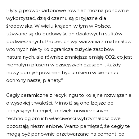
Płyty gipsowo-kartonowe również można ponownie
‍wykorzystać, dzięki⁣ czemu są‌ przyjazne dla
środowiska. W wielu ⁣krajach, w tym w Polsce,‍
używane są do⁢ budowy ścian działowych i sufitów
podwieszanych. ‍Proces ich wytwarzania z‍ materiałów
⁢wtórnych nie tylko ogranicza⁢ zużycie zasobów
naturalnych, ale również‌ zmniejsza emisję CO2, co jest
niemałym⁣ plusem w ‌dzisiejszych⁤ czasach. „Każdy‍
nowy ‌pomysł ⁢powinien być krokiem w⁣ kierunku
ochrony naszej⁢ planety.”
Cegły ceramiczne‌ z recyklingu to ⁢kolejne rozwiązanie
o wysokiej​ trwałości. Mimo iż są one lżejsze od
tradycyjnych cegieł,⁣ to dzięki nowoczesnym
technologiom ich⁢ właściwości wytrzymałościowe
pozostają niezmienione. Warto pamiętać, że cegły te‍
mogą być‌ ponownie przetwarzane na cement, co