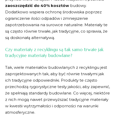
zaoszczędzić do 40% kosztów
budowy.
Dodatkowo wspiera ochronę środowiska poprzez
ograniczenie ilości odpadów i zmniejszenie
zapotrzebowania ⁢na surowce⁤ naturalne. Materiały te
są często równie trwałe, jak ⁤tradycyjne, co sprawia, ‍że​
są doskonałą alternatywą.
Czy materiały⁣ z recyklingu⁤ są tak samo trwałe ⁣jak
tradycyjne materiały⁢ budowlane?
Tak, wiele materiałów budowlanych z recyklingu ⁢jest
zaprojektowanych tak, aby ⁣być równie⁣ trwałymi jak
ich tradycyjne odpowiedniki. Produkty te często‍
przechodzą rygorystyczne testy jakości, ​aby zapewnić,
⁤że spełniają standardy budowlane. Co⁤ więcej, ‍niektóre‍
z nich​ mogą nawet przewyższać tradycyjne ‌materiały
w⁤ kwestii ⁣wytrzymałości ​i odporności‍ na warunki​
atmosferyczne.