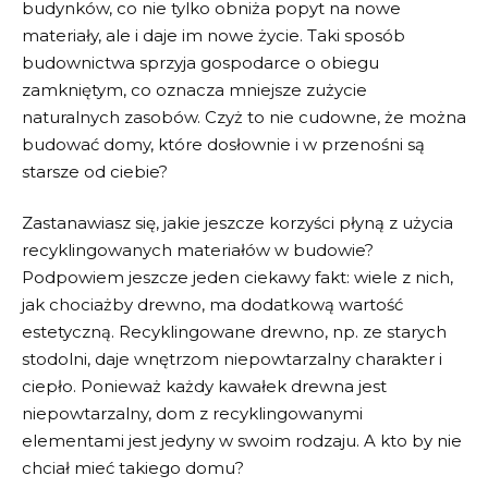
budynków, co nie tylko⁢ obniża ‌popyt na‌ nowe
materiały, ale i ⁣daje im ⁣nowe​ życie. Taki sposób
budownictwa sprzyja gospodarce​ o obiegu
zamkniętym, co oznacza mniejsze ‍zużycie
naturalnych zasobów.⁢ Czyż to⁢ nie⁣ cudowne, że można
budować domy, które dosłownie i w przenośni są
starsze od ciebie?
Zastanawiasz się, jakie ​jeszcze ‍korzyści płyną ⁤z użycia⁣
recyklingowanych ⁤materiałów w budowie?
Podpowiem ​jeszcze jeden ciekawy fakt: wiele ‌z nich,​
jak chociażby drewno, ma dodatkową wartość
‍estetyczną.‍ Recyklingowane drewno, np. ze starych
stodolni, daje wnętrzom niepowtarzalny charakter i
ciepło. Ponieważ każdy ‍kawałek drewna ⁢jest
‍niepowtarzalny, dom z recyklingowanymi
elementami jest jedyny w swoim ​rodzaju. A kto by ⁤nie
chciał‍ mieć takiego domu?