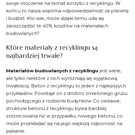
swoje otoczenie na temat⁢ korzyści z recyklingu. W
końcu to nasza wspólna​ odpowiedzialność za planetę
i budżet. Kto wie, może dzięki‍ temu uda ⁣się
zaoszczędzić⁣ te 40% ‍kosztów na ​materiałach
budowlanych?
Które materiały ‌z‌ recyklingu ⁣są
najbardziej ‌trwałe?
Materiałów budowlanych z recyklingu
jest ​wiele,
ale tylko niektóre z nich wyróżniają się wyjątkową
trwałością. ⁢Beton z ⁣recyklingu ‍to​ jeden z najlepszych⁤
przykładów. Powstaje on ‍z drobno zmielonego ⁤gruzu‌
pochodzącego z rozbiórki budynków.​ Co ‌ciekawe,
struktura ​betonu z recyklingu bywa bardziej
zróżnicowana niż w przypadku ⁤nowego betonu, ⁤co⁢
może przekładać się na jego większą⁢ odporność ​na
pękanie.