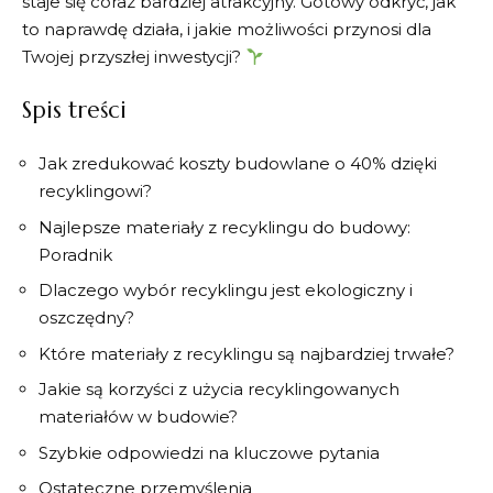
‍staje się​ coraz bardziej atrakcyjny.⁤ Gotowy odkryć, jak
to naprawdę​ działa, i jakie możliwości ‌przynosi dla
Twojej przyszłej inwestycji?
Spis treści
Jak zredukować koszty budowlane o 40% dzięki
recyklingowi?
Najlepsze materiały⁣ z recyklingu do budowy:⁣
Poradnik
Dlaczego wybór‌ recyklingu jest ekologiczny i
oszczędny?
Które⁤ materiały⁣ z ​recyklingu są najbardziej trwałe?
Jakie ​są korzyści ‍z użycia recyklingowanych
⁢materiałów w ⁢budowie?
Szybkie odpowiedzi na ‌kluczowe pytania
Ostateczne przemyślenia