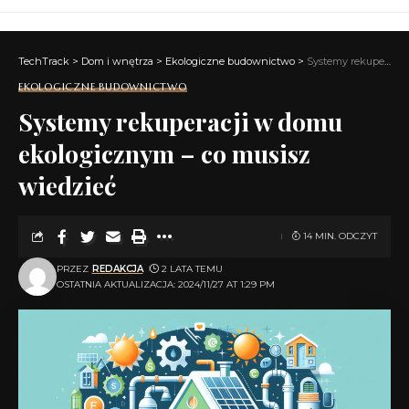
TechTrack
>
Dom i wnętrza
>
Ekologiczne budownictwo
>
Systemy rekuperacji w domu ekologicznym – co musisz wiedzieć
EKOLOGICZNE BUDOWNICTWO
Systemy rekuperacji w domu
ekologicznym – co musisz
wiedzieć
14 MIN. ODCZYT
PRZEZ
REDAKCJA
2 LATA TEMU
OSTATNIA AKTUALIZACJA: 2024/11/27 AT 1:29 PM