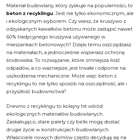
Materiał budowlany, który zyskuje na popularności, to
beton z recyklingu
. ⁢Jest nie tylko ekonomicznym, ale
i ekologicznym wyborem. Czy wiesz, że kruszywo z
odzyskanych kawałków betonu może zastąpić ⁢nawet
60% tradycyjnego kruszywa ⁢używanego​ w
mieszankach⁤ betonowych?​ Dzięki temu oszczędzasz
na materiałach, a jednocześnie wspierasz ⁤ochronę
środowiska. To rozwiązanie, które zmniejsza ilość
odpadów, a co ważniejsze,⁤ jest trwałe i odporne na
uszkodzenia​ mechaniczne. Może więc beton⁤ z
recyklingu to nie tylko sposób na oszczędność,⁤ ale i⁤
przyszłość budownictwa?
Drewno‍ z recyklingu to ​kolejny ⁢hit wśród
ekologicznych materiałów ‌budowlanych.​
Zaskakująco, stare palety⁤ czy belki‌ mogą⁤ dostać
drugie życie w ⁣konstrukcjach budowlanych.
Właściciele nowych‍ domów często decydują się na