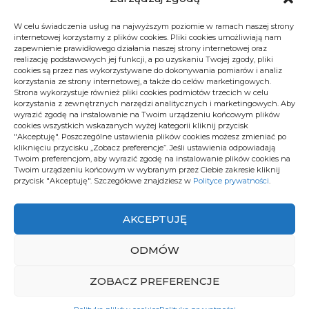
przekształcić: „Nie‌ ma złych domów, są tylko​ źle
konstrukcji, które nie ⁢tylko oszczędzają energię,⁤ ale
wentylowane”.
W celu świadczenia usług na najwyższym poziomie w ramach naszej strony
też inspirują ⁤do
lepszego życia
.
internetowej korzystamy z plików cookies. Pliki cookies umożliwiają nam
zapewnienie prawidłowego działania naszej strony internetowej oraz
Jak działa ‌system rekuperacji ⁢powietrza?
realizację podstawowych jej funkcji, a po uzyskaniu Twojej zgody, pliki
Spis‌ treści
cookies są przez nas wykorzystywane do dokonywania pomiarów i analiz
korzystania ze strony internetowej, a także do celów marketingowych.
System rekuperacji powietrza to świetne rozwiązanie
Strona wykorzystuje również pliki cookies podmiotów trzecich w celu
Najciekawsze Projekty Domów Energooszczędnych⁣
korzystania z zewnętrznych narzędzi analitycznych i marketingowych. Aby
dla miłośników ekologii i nowoczesnych‌ technologii.
2024
wyrazić zgodę na instalowanie na Twoim urządzeniu końcowym plików
W skrócie ‌polega na ⁢odzyskiwaniu ciepła z powietrza
cookies wszystkich wskazanych wyżej kategorii kliknij przycisk
"Akceptuję". Poszczególne ustawienia plików cookies możesz zmieniać po
Jak Zbudować Energooszczędny Dom w Polsce?
wywiewanego⁢ z pomieszczeń i wykorzystywaniu ⁣go
kliknięciu przycisku „Zobacz preferencje”. Jeśli ustawienia odpowiadają
do ogrzewania świeżego powietrza, które trafia do
Twoim preferencjom, aby wyrazić zgodę na instalowanie plików cookies na
Technologie Oszczędzające ​Energię w
Twoim urządzeniu końcowym w wybranym przez Ciebie zakresie kliknij
domu. Dzięki temu redukujemy straty ⁤energetyczne i
Nowoczesnych Domach
przycisk "Akceptuję". Szczegółowe znajdziesz w
Polityce prywatności
.
oszczędzamy pieniądze na ogrzewaniu. Ale jak to
Wybierz ⁢Projekt ⁣Domu dla Lepszego Środowiska
wszystko​ działa w praktyce? Czasem trudno się
AKCEPTUJĘ
Ile Można Zaoszczędzić dzięki Domowi
połapać, ale właściwie,
system rekuperacji
Ekonomicznemu?
powietrza
jest prostszy, niż mogłoby się wydawać.
ODMÓW
Działa trochę jak płuca, zapewniając ciągły przepływ
Odpowiadamy na pytania
świeżego powietrza, co⁢ jest nieocenione szczególnie
ZOBACZ PREFERENCJE
Analiza końcowa
podczas zimowych chłodów.