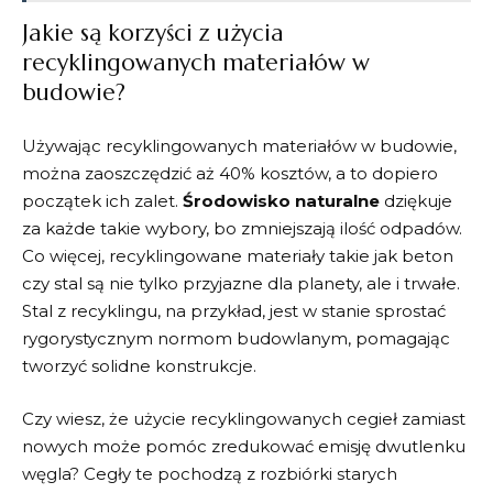
Jakie są korzyści⁢ z użycia
recyklingowanych materiałów w
budowie?
Używając‍ recyklingowanych materiałów w budowie,
można zaoszczędzić aż 40% kosztów, a ​to dopiero
⁣początek ich​ zalet.⁤
Środowisko naturalne
dziękuje
za każde ⁢takie wybory,⁣ bo zmniejszają ilość odpadów.
Co więcej, recyklingowane materiały takie jak beton
czy stal są nie tylko przyjazne dla planety, ‍ale i trwałe.
Stal​ z recyklingu, na‌ przykład, jest w stanie sprostać
rygorystycznym‌ normom‌ budowlanym, ⁣pomagając
tworzyć ⁤solidne konstrukcje.
Czy wiesz, że użycie ​recyklingowanych cegieł zamiast⁣
nowych może pomóc ‌zredukować emisję ⁣dwutlenku
węgla? Cegły⁢ te pochodzą z rozbiórki starych