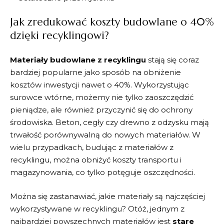
Jak zredukować koszty ⁢budowlane⁣ o 40%
dzięki recyklingowi?
Materiały ⁢budowlane z⁢ recyklingu
stają się coraz⁢
bardziej popularne jako sposób ​na ⁣obniżenie
kosztów⁢ inwestycji‍ nawet o 40%. ⁤Wykorzystując
surowce⁢ wtórne, możemy nie tylko zaoszczędzić
pieniądze,‌ ale również przyczynić się do ochrony
środowiska. ​Beton, cegły czy drewno z ‍odzysku mają
trwałość porównywalną do nowych ⁣materiałów. ‍W
wielu przypadkach, budując z materiałów z
recyklingu, można obniżyć koszty ⁣transportu i
magazynowania, co tylko potęguje⁤ oszczędności.
Można ​się zastanawiać,‍ jakie materiały są ⁢najczęściej
wykorzystywane ‌w recyklingu?⁣ Otóż, jednym z ​
najbardziej powszechnych materiałów jest
stare