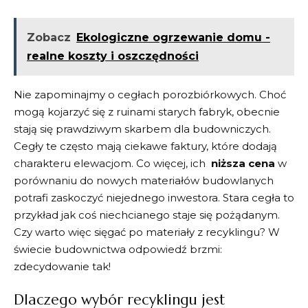
Zobacz
Ekologiczne ogrzewanie domu -
realne koszty i oszczędności
Nie zapominajmy o cegłach porozbiórkowych. Choć
mogą kojarzyć się ‍z ruinami⁢ starych fabryk, obecnie
stają się prawdziwym skarbem dla ⁢budowniczych.
Cegły te często mają ciekawe faktury, które dodają
charakteru elewacjom. ⁢Co ‍więcej, ich ⁣
niższa cena
w
porównaniu‍ do⁢ nowych ⁤materiałów budowlanych
potrafi zaskoczyć niejednego‍ inwestora. Stara cegła to
przykład jak coś niechcianego staje się‌ pożądanym.‍
Czy warto ‌więc ‍sięgać​ po materiały z recyklingu? ⁣W
świecie‌ budownictwa odpowiedź brzmi:
⁣zdecydowanie tak!
Dlaczego wybór recyklingu jest