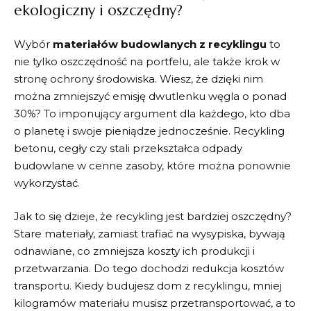
ekologiczny i oszczędny?
Wybór
materiałów budowlanych ⁣z recyklingu
to
nie tylko oszczędność na portfelu, ‌ale także krok w
stronę⁤ ochrony środowiska. Wiesz,​ że dzięki nim
można zmniejszyć emisję dwutlenku ​węgla o ⁣ponad
⁢30%? To‌ imponujący ⁢argument dla ​każdego, ⁢kto dba⁤
o planetę i swoje pieniądze jednocześnie. Recykling
‌betonu,⁢ cegły czy stali przekształca odpady
‍budowlane w cenne zasoby, które⁢ można ponownie
wykorzystać.
Jak⁢ to się dzieje, że recykling jest bardziej​ oszczędny?‌
Stare ⁢materiały, zamiast trafiać na wysypiska, bywają
odnawiane, ‍co zmniejsza koszty ich produkcji i
przetwarzania. Do tego dochodzi redukcja kosztów
transportu. ⁢Kiedy ‍budujesz dom z recyklingu, mniej
kilogramów materiału ⁢musisz przetransportować, a⁣ to