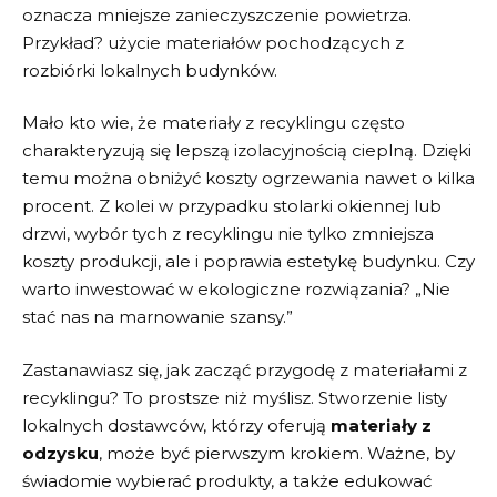
oznacza mniejsze​ zanieczyszczenie⁤ powietrza.
Przykład? użycie materiałów pochodzących z
rozbiórki lokalnych budynków.
Mało kto wie, że materiały z recyklingu⁤ często
charakteryzują się lepszą izolacyjnością cieplną. Dzięki
​temu⁣ można obniżyć koszty ogrzewania nawet o kilka
procent. Z kolei w‌ przypadku stolarki ​okiennej⁢ lub
drzwi, wybór ⁤tych ‍z ⁤recyklingu nie⁤ tylko zmniejsza
koszty ⁣produkcji, ale⁤ i poprawia estetykę budynku.⁢ Czy
warto inwestować ‍w ekologiczne rozwiązania? „Nie
‌stać nas na ⁤marnowanie​ szansy.”
Zastanawiasz się, ‍jak zacząć przygodę z‌ materiałami⁤ z
recyklingu? To⁢ prostsze niż⁢ myślisz.⁢ Stworzenie listy
lokalnych dostawców, którzy ‍oferują
materiały z
odzysku
, może być pierwszym ⁣krokiem. ‍Ważne, ⁢by
świadomie wybierać⁢ produkty, ​a także edukować