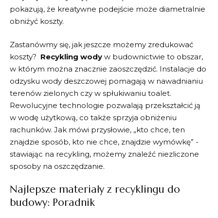
pokazują, ​że ‌kreatywne podejście może diametralnie
obniżyć koszty.
Zastanówmy się, jak jeszcze możemy zredukować
koszty? ⁣
Recykling wody
w budownictwie to obszar,
w ⁣którym można⁣ znacznie zaoszczędzić. Instalacje do⁢
odzysku ​wody deszczowej⁣ pomagają ​w nawadnianiu‌
terenów zielonych czy​ w ‍spłukiwaniu toalet.‍
Rewolucyjne technologie pozwalają przekształcić ją‍
w wodę użytkową, co także sprzyja obniżeniu
rachunków. Jak mówi przysłowie, „kto chce, ten‍
znajdzie sposób,⁣ kto nie chce, znajdzie wymówkę” ⁣-
stawiając na‍ recykling,‍ możemy znaleźć ​niezliczone
sposoby na oszczędzanie.
Najlepsze materiały z⁤ recyklingu do
budowy: Poradnik