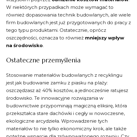
W ⁤niektórych przypadkach może wymagać ‌to
również dopasowania technik budowlanych, ale ⁣wiele
firm budowlanych jest już przygotowanych do⁤ pracy z
tego typu produktami. Ostatecznie, oprócz‌
oszczędności, oznacza to również
mniejszy wpływ
na​ środowisko
.
Ostateczne przemyślenia
Stosowanie materiałów budowlanych z recyklingu
jest jak⁤ budowanie zamku z piasku na plaży:
oszczędzasz‌ aż 40% ⁤kosztów, a jednocześnie ratujesz
środowisko. Te innowacyjne⁢ rozwiązania w
budownictwie przypominają magiczną ⁤eliksirę,‍ która
przekształca stare dachówki‍ i cegły w​ nowoczesne,
ekologiczne⁣ arcydzieła. Wprowadzenie tych
materiałów to nie tylko‍ ekonomiczny krok, ale także
potężne ‌wsparcie dla zrównoważonego ‍rozwoju. Czy