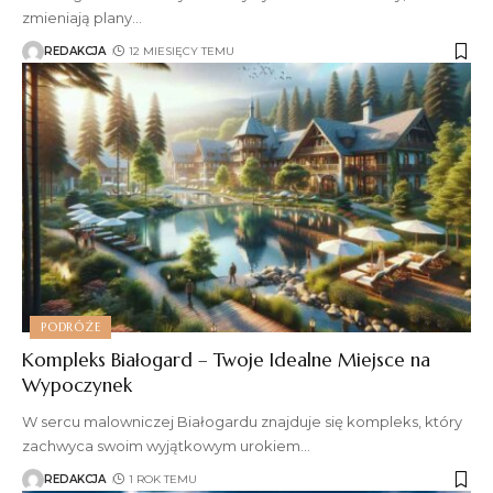
zmieniają plany
…
REDAKCJA
12 MIESIĘCY TEMU
PODRÓŻE
Kompleks Białogard – Twoje Idealne Miejsce na
Wypoczynek
W sercu malowniczej Białogardu znajduje się kompleks, który
zachwyca swoim wyjątkowym urokiem
…
REDAKCJA
1 ROK TEMU