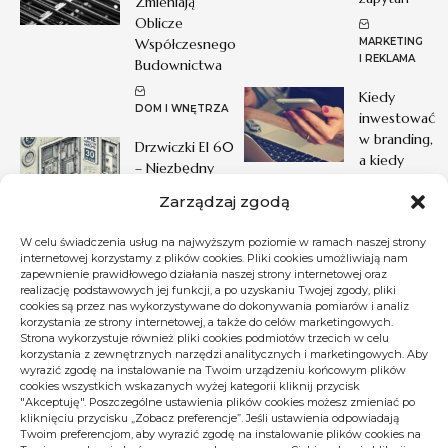
Zmieniają
Oblicze
Współczesnego
MARKETING
I REKLAMA
Budownictwa
Kiedy
DOM I WNĘTRZA
inwestować
w branding,
Drzwiczki EI 60
a kiedy
– Niezbędny
prosty start
Element
Zarządzaj zgodą
Bezpieczeństwa
MARKETING I
Pożarowego
W celu świadczenia usług na najwyższym poziomie w ramach naszej strony
REKLAMA
internetowej korzystamy z plików cookies. Pliki cookies umożliwiają nam
zapewnienie prawidłowego działania naszej strony internetowej oraz
DOM I WNĘTRZA
realizację podstawowych jej funkcji, a po uzyskaniu Twojej zgody, pliki
cookies są przez nas wykorzystywane do dokonywania pomiarów i analiz
korzystania ze strony internetowej, a także do celów marketingowych.
Strona wykorzystuje również pliki cookies podmiotów trzecich w celu
Pogoda
korzystania z zewnętrznych narzędzi analitycznych i marketingowych. Aby
wyrazić zgodę na instalowanie na Twoim urządzeniu końcowym plików
cookies wszystkich wskazanych wyżej kategorii kliknij przycisk
20
°C
"Akceptuję". Poszczególne ustawienia plików cookies możesz zmieniać po
kliknięciu przycisku „Zobacz preferencje”. Jeśli ustawienia odpowiadają
Twoim preferencjom, aby wyrazić zgodę na instalowanie plików cookies na