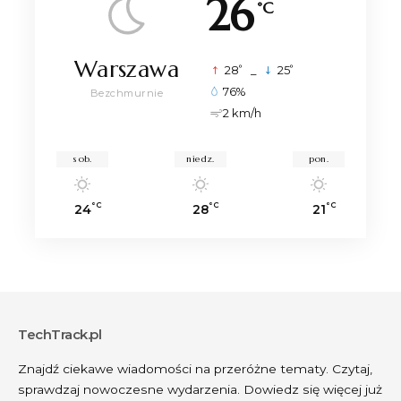
26
°C
Warszawa
°
°
28
_
25
76%
Bezchmurnie
2 km/h
sob.
niedz.
pon.
°C
°C
°C
24
28
21
TechTrack.pl
Znajdź ciekawe wiadomości na przeróżne tematy. Czytaj,
sprawdzaj nowoczesne wydarzenia. Dowiedz się więcej już