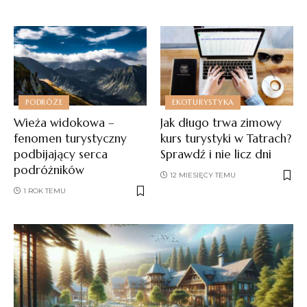
PODRÓŻE
EKOTURYSTYKA
Wieża widokowa –
Jak długo trwa zimowy
fenomen turystyczny
kurs turystyki w Tatrach?
podbijający serca
Sprawdź i nie licz dni
podróżników
12 MIESIĘCY TEMU
1 ROK TEMU