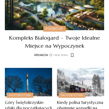
PODRÓŻE
Kompleks Białogard – Twoje Idealne
Miejsce na Wypoczynek
REDAKCJA
1 ROK TEMU
EKOTURYSTYKA
EKOTURYSTYKA
Góry Świętokrzyskie:
Kiedy polisa turystyczna
szlaki dla początkujących
obejmuje wypadki na