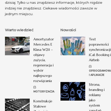
dzisiaj. Tylko u nas znajdziesz informacje, których nigdzie
indziej nie znajdziesz. Ciekawe wiadomości zawsze w
jednym miejscu.
Warto wiedzieć
Nowości
Amortyzator
Test
Mercedes E
poprawności
Klasa W211 –
synchronizacji
objawy
iCal: Booking i
zużycia,
Airbnb
regeneracja i
wybór
OPROGRAMOWA
najlepszego
I APLIKACJE
rozwiązania
Strona,
branding i
MOTORYZACJA
reklamy
jako
Konstrukcje
system
Stalowe
zapytań