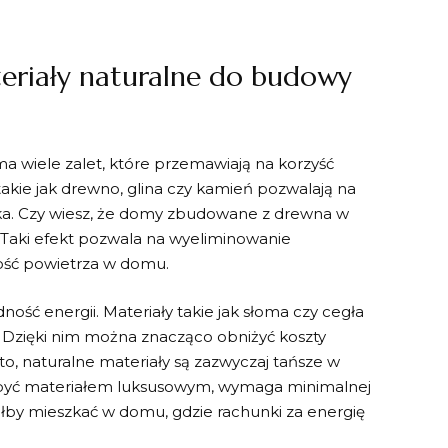
riały ‌naturalne ⁢do budowy
ma wiele zalet, które przemawiają na korzyść
akie jak drewno, ‍glina czy kamień‍ pozwalają na
a. Czy wiesz, że domy zbudowane z​ drewna‍ w
? Taki efekt pozwala na wyeliminowanie
kość powietrza w domu.
ść energii. Materiały⁣ takie jak słoma czy‌ cegła
 Dzięki nim⁤ można znacząco obniżyć koszty⁣
to, naturalne materiały są zazwyczaj tańsze w
ę być materiałem luksusowym, wymaga⁢ minimalnej
ciałby mieszkać w‌ domu, gdzie rachunki za energię