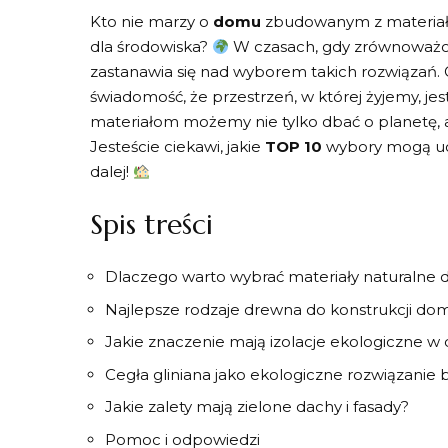
Kto nie marzy​ o
domu
zbudowanym z⁤ materiał
dla środowiska?
W czasach, gdy zrównoważony
zastanawia się nad wyborem takich rozwiązań. Cz
świadomość, że przestrzeń, w której żyjemy, je
materiałom możemy nie tylko dbać⁢ o ‍planetę,‍ 
Jesteście ‌ciekawi, jakie
TOP 10
‌wybory mogą uc
dalej!
Spis treści
Dlaczego warto wybrać⁤ materiały naturaln
Najlepsze rodzaje drewna ‌do ‍konstrukcji d
Jakie znaczenie mają​ izolacje ekologiczne 
Cegła⁤ gliniana jako ekologiczne rozwiązani
Jakie zalety mają zielone dachy i fasady?
Pomoc i odpowiedzi