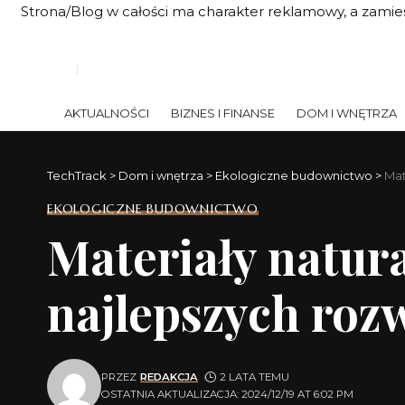
Strona/Blog w całości ma charakter reklamowy, a zamie
AKTUALNOŚCI
BIZNES I FINANSE
DOM I WNĘTRZA
TechTrack
>
Dom i wnętrza
>
Ekologiczne budownictwo
>
Mat
EKOLOGICZNE BUDOWNICTWO
Materiały natur
najlepszych roz
PRZEZ
REDAKCJA
2 LATA TEMU
OSTATNIA AKTUALIZACJA: 2024/12/19 AT 6:02 PM