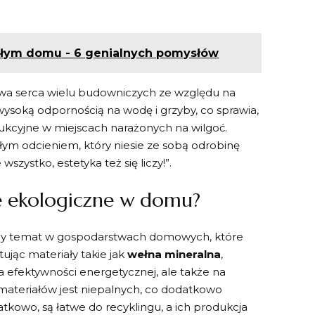
ałym domu - 6 genialnych pomysłów
bywa serca wielu budowniczych ze względu na
 wysoką odpornością na wodę i grzyby, co sprawia,
ukcyjne w miejscach narażonych na wilgoć.
m odcieniem,⁢ który niesie ze ‍sobą ​odrobinę
szystko, estetyka też się liczy!”.
je ekologiczne ‍w domu?
arny temat w gospodarstwach domowych, które
ując materiały takie jak
wełna mineralna
,
a efektywności energetycznej, ale​ także na
 materiałów jest niepalnych, co dodatkowo
wo,​ są łatwe ‌do recyklingu, a ich produkcja