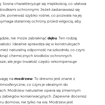
. Sosna charakteryzuje się miękkością, co ułatwia
środkami ochronnymi. Jeżeli zastanawiasz się
źle, ponieważ ​szybko rośnie, co pozwala na jej
ymaga starannej ochrony​ przed ⁤wilgocią,‌ aby
lądzie, nie może zabraknąć
dębu
. Ten⁢ rodzaj
ałości. Idealnie sprawdza się w konstrukcjach
ież naturalną⁣ odporność na szkodniki, co czyni
uniknąć chemicznych środków ochronnych.
sze, ale ⁣jego trwałość często rekompensuje
uwagę ‌na
modrzew
. To drewno jest znane z
atmosferyczne, co czyni je idealnym do
jach. Modrzew naturalnie opiera się zmiennym
lu zabiegów konserwacyjnych. Zapewne docenisz
eru domowi,⁣ nie tylko na wsi. Modrzew jest