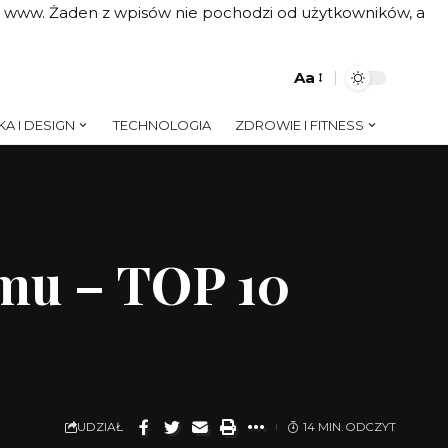
on www. Żaden z wpisów nie pochodzi od użytkowników, a
Aa
A I DESIGN
TECHNOLOGIA
ZDROWIE I FITNESS
mu – TOP 10
UDZIAŁ
14 MIN. ODCZYT