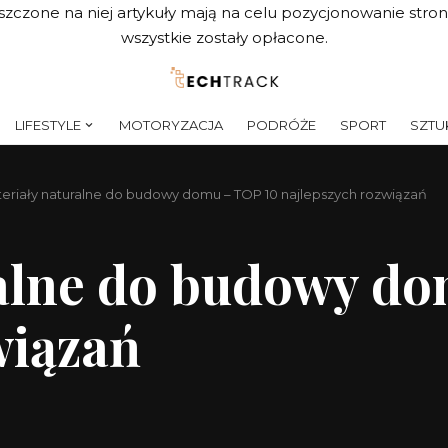
szczone na niej artykuły mają na celu pozycjonowanie str
wszystkie zostały opłacone.
LIFESTYLE
MOTORYZACJA
PODRÓŻE
SPORT
SZTUK
eriały naturalne do budowy domu – TOP 10 najlepszych rozwiązań
alne do budowy do
wiązań