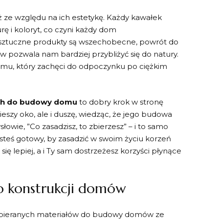
ż ze względu ‍na ich estetykę. Każdy kawałek
ę i koloryt, co​ czyni każdy dom
 sztuczne produkty są wszechobecne, powrót do
ów pozwala nam bardziej przybliżyć się do ⁣natury.
domu, który zachęci do odpoczynku po ciężkim
ch do budowy ⁣domu
to dobry krok w stronę
eszy oko, ale i duszę, wiedząc, że jego budowa
owie, ‍”Co​ zasadzisz, to zbierzesz” ⁢– i​ to samo
teś ⁣gotowy, by zasadzić w swoim życiu korzeń
ę‍ lepiej, a i⁢ Ty sam dostrzeżesz korzyści płynące
do konstrukcji domów
wybieranych ‍materiałów⁤ do budowy domów ze