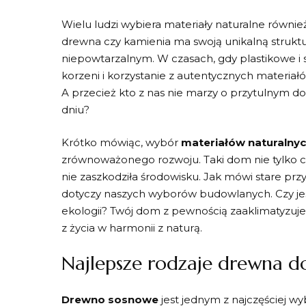
Wielu ludzi wybiera materiały naturalne ⁤równie
drewna czy kamienia ‍ma‌ swoją unikalną struktur
niepowtarzalnym. W czasach, gdy plastikowe i
korzeni i⁤ korzystanie z autentycznych materiał
⁢A przecież kto z nas nie marzy o przytulnym 
dniu?
Krótko mówiąc, wybór
materiałów naturalny
zrównoważonego rozwoju. ​Taki dom nie tylko ci
nie zaszkodziła środowisku.⁣ Jak mówi stare przysł
dotyczy naszych wyborów budowlanych. Czy​ jes
ekologii? Twój dom z pewnością zaaklimatyzuje si
z życia w harmonii⁢ z naturą.
Najlepsze rodzaje drewna​ 
Drewno⁢ sosnowe
jest jednym z​ najczęściej 