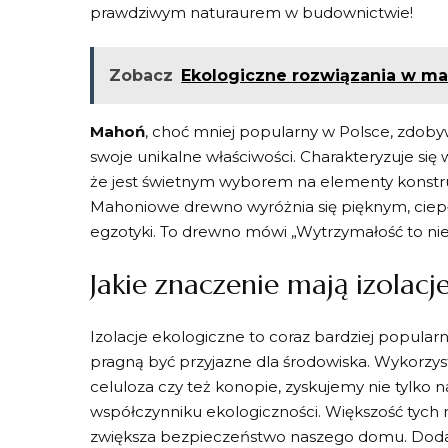
prawdziwym naturaurem w budownictwie!
Zobacz
Ekologiczne rozwiązania w m
Mahoń
, choć mniej ‍popularny w Polsce, zdo
swoje‍ unikalne właściwości. Charakteryzuje się
‍że⁢ jest świetnym wyborem na elementy konstr
Mahoniowe drewno⁢ wyróżnia się pięknym, ciepły
egzotyki. ⁢To drewno mówi „Wytrzymałość to nie w
Jakie znaczenie mają izolac
Izolacje ekologiczne to coraz bardziej popul
pragną być przyjazne dla środowiska. Wykorzyst
celuloza czy też konopie, zyskujemy nie tylko n
współczynniku‌ ekologiczności. ‍Większość tych
zwiększa bezpieczeństwo naszego domu. Dodatko