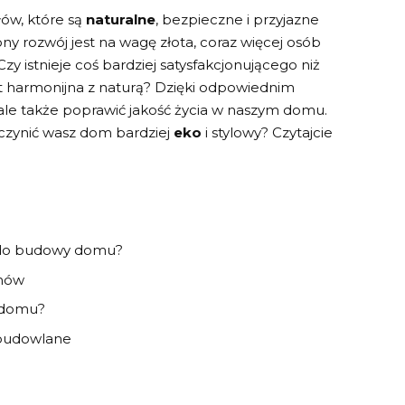
ów, które są
naturalne
, bezpieczne i przyjazne
 ⁢rozwój jest na wagę złota, coraz więcej osób
y ⁣istnieje coś bardziej satysfakcjonującego niż
st harmonijna z​ naturą? Dzięki odpowiednim
ale także​ poprawić jakość ⁢życia w ​naszym domu.
zynić wasz dom bardziej
eko
i stylowy? Czytajcie
e do budowy domu?
omów
w domu?
e budowlane