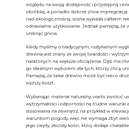
względu na swoją dostępność ⁢i przystępną cenę
obróbkę, a ponadto dobrze znosi impregnację ⁣
nad ekologicznością, ⁣sosna‍ wypada całkiem nie
odnawialne użytkowanie. ‌Jednak⁢ pamiętaj, że w
uniknąć gnicia.
Kiedy myślimy o tradycyjnym, rustykalnym wyg
drewna jest znany ze swojej twardości i wytrzym
narażonych na⁣ większe obciążenia. Dąb ma równ
go idealnym wyborem dla tych, ⁣którzy chcą 
Pamiętaj, że takie‍ drewno może być nieco droż
wyższy ‌koszt.
Wybierając materiał naturalny, warto ​zwrócić 
wytrzymałości i odporności na trudne warunki 
stosowania na zewnątrz, na przykład w elewac
warunkom pogody, więc nie wymaga zbyt‍ wie
jego ciepły, złocisty kolor, który dodaje charakt