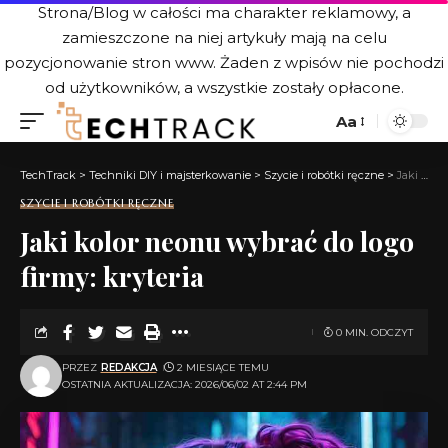
Strona/Blog w całości ma charakter reklamowy, a
zamieszczone na niej artykuły mają na celu
pozycjonowanie stron www. Żaden z wpisów nie pochodzi
od użytkowników, a wszystkie zostały opłacone.
Aa
TechTrack
>
Techniki DIY i majsterkowanie
>
Szycie i robótki ręczne
>
Jaki kolor neonu wybrać do logo firmy: kryteria
SZYCIE I ROBÓTKI RĘCZNE
Jaki kolor neonu wybrać do logo
firmy: kryteria
0 MIN. ODCZYT
PRZEZ
REDAKCJA
2 MIESIĄCE TEMU
OSTATNIA AKTUALIZACJA: 2026/06/02 AT 2:44 PM