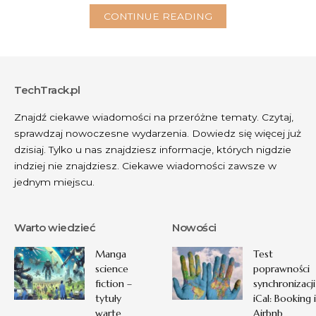
Textile Research Institute Łódź (21.09.2025,
CONTINUE READING
CET):
Włókna poliestrowe mają charakterystyczny
połysk i są mniej podatne na gniecenie niż bawełna.
GUS – Centrum Analiz Rynku (13.11.2025, CET):
Mieszanki tkanin w garniturach to obecnie ponad
TechTrack.pl
34% rynku premium.
Znajdź ciekawe wiadomości na przeróżne tematy. Czytaj,
Rekomendacja:
Porównuj próbki materiału ze
sprawdzaj nowoczesne wydarzenia. Dowiedz się więcej już
wzornikiem lub skorzystaj z konsultacji ze
dzisiaj. Tylko u nas znajdziesz informacje, których nigdzie
specjalistą w salonie odzieżowym.
indziej nie znajdziesz. Ciekawe wiadomości zawsze w
jednym miejscu.
Jak rozpoznać skład tkaniny garnituru
bez etykiety
Warto wiedzieć
Nowości
Jak odróżnić wełnę, bawełnę i poliester dotykiem
Manga
Test
science
poprawności
Dotyk to najszybszy sposób weryfikacji domowego
fiction –
synchronizacji
surowca. Wełna jest miękka, elastyczna i często lekko
tytuły
iCal: Booking i
sprężysta, co łatwo odczuć podczas ściskania
warte
Airbnb