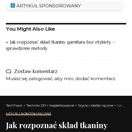
ARTYKUŁ SPONSOROWANY
You Might Also Like
Jak rozpoznać skład tkaniny garnituru bez etykiety –
sprawdzone metody
Zostaw komentarz
Musisz się
zalogować
, aby móc dodać komentarz.
TechTrack
>
Techniki DIY i majsterkowanie
>
Szycie i robótki ręczne
>
Jak rozpoznać skład tkaniny garnituru bez etykiety – sprawdzone metody
SZYCIE I ROBÓTKI RĘCZNE
Jak rozpoznać skład tkaniny