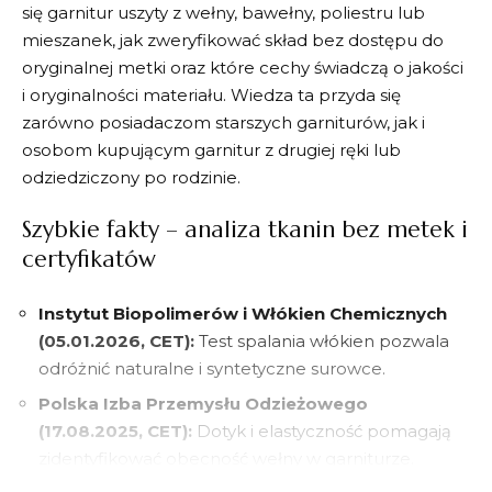
się garnitur uszyty z wełny, bawełny, poliestru lub
mieszanek, jak zweryfikować skład bez dostępu do
oryginalnej metki oraz które cechy świadczą o jakości
i oryginalności materiału. Wiedza ta przyda się
zarówno posiadaczom starszych garniturów, jak i
osobom kupującym garnitur z drugiej ręki lub
odziedziczony po rodzinie.
Szybkie fakty – analiza tkanin bez metek i
certyfikatów
Instytut Biopolimerów i Włókien Chemicznych
(05.01.2026, CET):
Test spalania włókien pozwala
odróżnić naturalne i syntetyczne surowce.
Polska Izba Przemysłu Odzieżowego
(17.08.2025, CET):
Dotyk i elastyczność pomagają
zidentyfikować obecność wełny w garniturze.