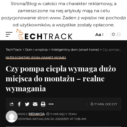
Strona/Blog w całości ma charakter reklamowy, a
zamieszczone na niej artykuły mają na celu
pozycjonowanie stron www. Żaden z wpisów nie pochodzi
od użytkowników, a wszystkie zostały opłacone.
Aa
TechTrack
>
Dom i wnętrza
>
Inteligentny dom (smart home)
>
Czy pompa ciepła wymaga dużo miejsca do montażu – realne wymagania
INTELIGENTNY DOM (SMART HOME)
Czy pompa ciepła wymaga dużo
miejsca do montażu – realne
wymagania
17 MIN. ODCZYT
PRZEZ
REDAKCJA
11 MIESIĘCY TEMU
OSTATNIA AKTUALIZACJA: 2025/09/11 AT 11:08 AM