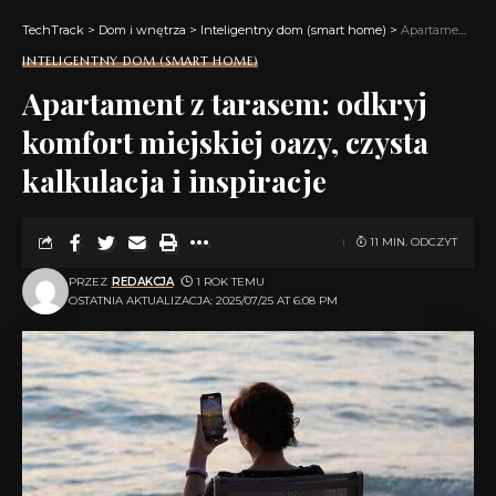
TechTrack
>
Dom i wnętrza
>
Inteligentny dom (smart home)
>
Apartament z tarasem: odkryj komfort miejskiej oazy, czysta kalkulacja i inspiracje
INTELIGENTNY DOM (SMART HOME)
Apartament z tarasem: odkryj
komfort miejskiej oazy, czysta
kalkulacja i inspiracje
11 MIN. ODCZYT
PRZEZ
REDAKCJA
1 ROK TEMU
OSTATNIA AKTUALIZACJA: 2025/07/25 AT 6:08 PM