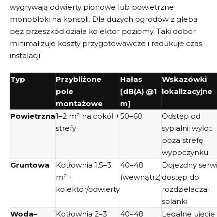
wygrywają odwierty pionowe lub powietrzne
monobloki na konsoli. Dla dużych ogrodów z glebą
bez przeszkód działa kolektor poziomy. Taki dobór
minimalizuje koszty przygotowawcze i redukuje czas
instalacji.
Typ
Przybliżone
Hałas
Wskazówki
pole
[dB(A) @1
lokalizacyjne
montażowe
m]
Powietrzna
1–2 m² na cokół +
50–60
Odstęp od
strefy
sypialni; wylot
poza strefę
wypoczynku
Gruntowa
Kotłownia 1,5–3
40–48
Dojezdny serwi
m² +
(wewnątrz)
dostęp do
kolektor/odwierty
rozdzielacza i
solanki
Woda–
Kotłownia 2–3
40–48
Legalne ujęcie 