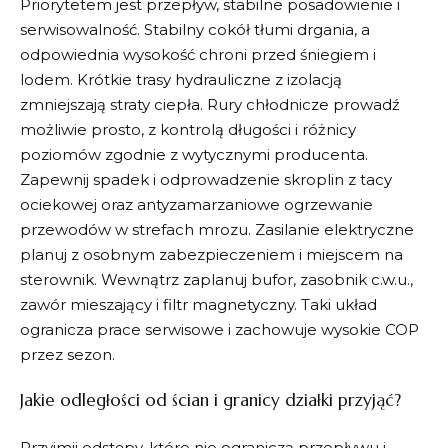
Priorytetem jest przepływ, stabilne posadowienie i
serwisowalność. Stabilny cokół tłumi drgania, a
odpowiednia wysokość chroni przed śniegiem i
lodem. Krótkie trasy hydrauliczne z izolacją
zmniejszają straty ciepła. Rury chłodnicze prowadź
możliwie prosto, z kontrolą długości i różnicy
poziomów zgodnie z wytycznymi producenta.
Zapewnij spadek i odprowadzenie skroplin z tacy
ociekowej oraz antyzamarzaniowe ogrzewanie
przewodów w strefach mrozu. Zasilanie elektryczne
planuj z osobnym zabezpieczeniem i miejscem na
sterownik. Wewnątrz zaplanuj bufor, zasobnik c.w.u.,
zawór mieszający i filtr magnetyczny. Taki układ
ogranicza prace serwisowe i zachowuje wysokie COP
przez sezon.
Jakie odległości od ścian i granicy działki przyjąć?
Przyjmij odstępy, które nie ograniczą przepływu i