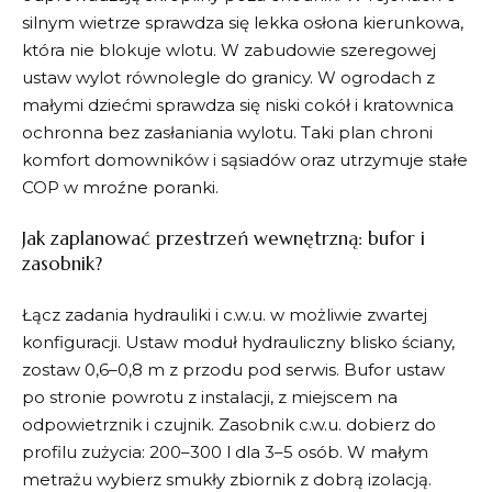
silnym wietrze sprawdza się lekka osłona kierunkowa,
która nie blokuje wlotu. W zabudowie szeregowej
ustaw wylot równolegle do granicy. W ogrodach z
małymi dziećmi sprawdza się niski cokół i kratownica
ochronna bez zasłaniania wylotu. Taki plan chroni
komfort domowników i sąsiadów oraz utrzymuje stałe
COP w mroźne poranki.
Jak zaplanować przestrzeń wewnętrzną: bufor i
zasobnik?
Łącz zadania hydrauliki i c.w.u. w możliwie zwartej
konfiguracji. Ustaw moduł hydrauliczny blisko ściany,
zostaw 0,6–0,8 m z przodu pod serwis. Bufor ustaw
po stronie powrotu z instalacji, z miejscem na
odpowietrznik i czujnik. Zasobnik c.w.u. dobierz do
profilu zużycia: 200–300 l dla 3–5 osób. W małym
metrażu wybierz smukły zbiornik z dobrą izolacją.