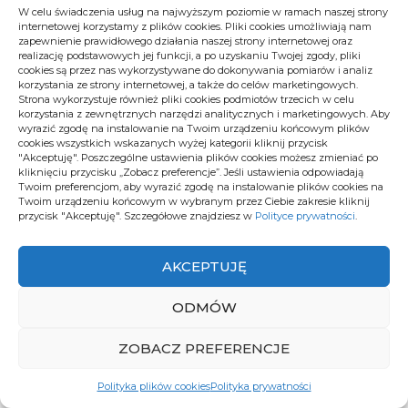
W celu świadczenia usług na najwyższym poziomie w ramach naszej strony
internetowej korzystamy z plików cookies. Pliki cookies umożliwiają nam
Jakie lokalizacje cieszą się największym
zapewnienie prawidłowego działania naszej strony internetowej oraz
zainteresowaniem?
realizację podstawowych jej funkcji, a po uzyskaniu Twojej zgody, pliki
cookies są przez nas wykorzystywane do dokonywania pomiarów i analiz
korzystania ze strony internetowej, a także do celów marketingowych.
Warszawa Praga-Południe czy Gdańsk Brzeźno
Strona wykorzystuje również pliki cookies podmiotów trzecich w celu
korzystania z zewnętrznych narzędzi analitycznych i marketingowych. Aby
wyróżniają się wysoką podażą
apartamentów do
wyrazić zgodę na instalowanie na Twoim urządzeniu końcowym plików
wynajęcia z tarasem
. Z kolei w Krakowie modne
cookies wszystkich wskazanych wyżej kategorii kliknij przycisk
"Akceptuję". Poszczególne ustawienia plików cookies możesz zmieniać po
stają się inwestycje z
tarasami na dachu
, nierzadko
kliknięciu przycisku „Zobacz preferencje”. Jeśli ustawienia odpowiadają
wyłącznie dla mieszkańców najwyższego piętra.
Twoim preferencjom, aby wyrazić zgodę na instalowanie plików cookies na
Twoim urządzeniu końcowym w wybranym przez Ciebie zakresie kliknij
Mazury i okolice jezior przyciągają rodziny oraz
przycisk "Akceptuję". Szczegółowe znajdziesz w
Polityce prywatności
.
inwestorów szukających apartamentów sezonowych
z wydzieloną, zadaszoną strefą relaksu. Warto śledzić
Planujesz zainstalować domofon 6 przewodowy
AKCEPTUJĘ
nowe projekty, bo oferta staje się coraz bardziej
Cyfral Smart 5P, ale nie wiesz jak się za to zabrać? Nie
różnorodna, a apartament z tarasem nie jest już
martw się – jesteś we właściwym miejscu! W
ODMÓW
luksusem wyłącznie dla wybranych.
dzisiejszym artykule przeprowadzimy Cię przez każdy
krok tej zadziwiająco prostej i satysfakcjonującej
ZOBACZ PREFERENCJE
Miasto/lokalizacja
Średnia
Dostępność
Popularne
instalacji. Dowiesz się, czym wyróżnia się model Cyfral,
Polityka plików cookies
Polityka prywatności
cena za
tarasów (%)
typy tarasu
jakie narzędzia będą Ci potrzebne, jak podłączyć