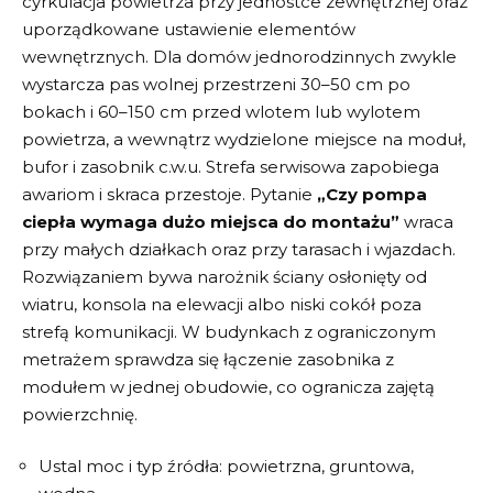
cyrkulacja powietrza przy jednostce zewnętrznej oraz
uporządkowane ustawienie elementów
wewnętrznych. Dla domów jednorodzinnych zwykle
wystarcza pas wolnej przestrzeni 30–50 cm po
bokach i 60–150 cm przed wlotem lub wylotem
powietrza, a wewnątrz wydzielone miejsce na moduł,
bufor i zasobnik c.w.u. Strefa serwisowa zapobiega
awariom i skraca przestoje. Pytanie
„
Czy pompa
ciepła wymaga dużo miejsca do montażu
”
wraca
przy małych działkach oraz przy tarasach i wjazdach.
Rozwiązaniem bywa narożnik ściany osłonięty od
wiatru, konsola na elewacji albo niski cokół poza
strefą komunikacji. W budynkach z ograniczonym
metrażem sprawdza się łączenie zasobnika z
modułem w jednej obudowie, co ogranicza zajętą
powierzchnię.
Ustal moc i typ źródła: powietrzna, gruntowa,