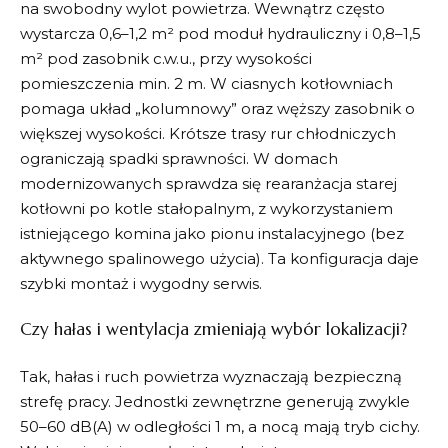
na swobodny wylot powietrza. Wewnątrz często
wystarcza 0,6–1,2 m² pod moduł hydrauliczny i 0,8–1,5
m² pod zasobnik c.w.u., przy wysokości
pomieszczenia min. 2 m. W ciasnych kotłowniach
pomaga układ „kolumnowy” oraz węższy zasobnik o
większej wysokości. Krótsze trasy rur chłodniczych
ograniczają spadki sprawności. W domach
modernizowanych sprawdza się rearanżacja starej
kotłowni po kotle stałopalnym, z wykorzystaniem
istniejącego komina jako pionu instalacyjnego (bez
aktywnego spalinowego użycia). Ta konfiguracja daje
szybki montaż i wygodny serwis.
Czy hałas i wentylacja zmieniają wybór lokalizacji?
Tak, hałas i ruch powietrza wyznaczają bezpieczną
strefę pracy. Jednostki zewnętrzne generują zwykle
50–60 dB(A) w odległości 1 m, a nocą mają tryb cichy.