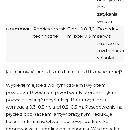
bez
zatykania
wylotu
Gruntowa
Pomieszczenie
Front 0,8–1,2
Dojezdny
techniczne
m; boki 0,3 m
serwis;
miejsce na
rozdzielacz i
solankę
Jak planować przestrzeń dla jednostki zewnętrznej?
Wybieraj miejsce z wolnym czołem i wylotem
powietrza. Przestrzeń przed wentylatorem 1–1,5 m
pozwala uniknąć recyrkulacji. Boki urządzenia
wymagają 0,3–0,5 m, a tył 0,2–0,3 m. Posadowienie na
płycie z podkładkami antywibracyjnymi redukuje
hałas strukturalny. Otwór spustowy lub korytko
odprowadzają skropliny poza chodnik. W rejonach o