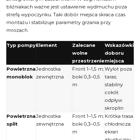
bliźniakach ważne jest ustawienie wydmuchu poza
strefą wypoczynku. Taki dobór miejsca skraca czas
montażu i stabilizuje parametry grzania przy
mrozach.
Typ pompy
Element
Zalecane
Wskazówki
wolne
doboru
przestrzenie
miejsca
Powietrzna
Jednostka
Front 1–1,5 m;
Wylot poza
monoblok
zewnętrzna
boki 0,3–0,5
taras;
m
stabilny
cokół;
odpływ
skroplin
Powietrzna
Jednostka
Front 1–1,5 m;
Krótka trasa
split
zewnętrzna
boki 0,3–0,5
chłodnicza;
m
ekran
akustyczny