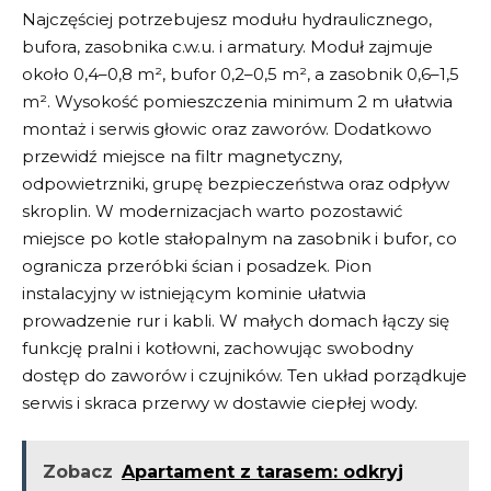
Najczęściej potrzebujesz modułu hydraulicznego,
bufora, zasobnika c.w.u. i armatury. Moduł zajmuje
około 0,4–0,8 m², bufor 0,2–0,5 m², a zasobnik 0,6–1,5
m². Wysokość pomieszczenia minimum 2 m ułatwia
montaż i serwis głowic oraz zaworów. Dodatkowo
przewidź miejsce na filtr magnetyczny,
odpowietrzniki, grupę bezpieczeństwa oraz odpływ
skroplin. W modernizacjach warto pozostawić
miejsce po kotle stałopalnym na zasobnik i bufor, co
ogranicza przeróbki ścian i posadzek. Pion
instalacyjny w istniejącym kominie ułatwia
prowadzenie rur i kabli. W małych domach łączy się
funkcję pralni i kotłowni, zachowując swobodny
dostęp do zaworów i czujników. Ten układ porządkuje
serwis i skraca przerwy w dostawie ciepłej wody.
Zobacz
Apartament z tarasem: odkryj