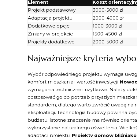
Element
Koszt orientacyjn
Projekt podstawowy
3000-5000 zł
Adaptacja projektu
2000-4000 zł
Dodatkowe opcje
1000-3000 zł
Zmiany w projekcie
1500-4500 zł
Projekty dodatkowe
2000-5000 zł
Najważniejsze kryteria wybo
Wybór odpowiedniego projektu wymaga uwzglę
komfort mieszkania i wartość inwestycji.
Nowoc
wymagania techniczne i użytkowe. Należy dokła
dostosować go do potrzeb przyszłych mieszk
standardem, dlatego warto zwrócić uwagę na r
eksploatacji. Technologia budowy powinna by
budżetu. Istotne znaczenie ma również orient
wykorzystanie naturalnego oświetlenia. Wielkość
adaptacji projektu.
Projekty domów bliźniak