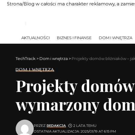
Strona/Blog w całości ma charakter reklamowy, a zamie
AKTUALNOŚCI
BIZNES I FINANSE
DOM I WNĘTRZA
TechTrack
>
Dom i wnętrza
>
Projekty domów bliźniaków – j
DOM I WNĘTRZA
Projekty domów 
wymarzony do
PRZEZ
REDAKCJA
2 LATA TEMU
OSTATNIA AKTUALIZACJA: 2025/01/19 AT 6:15 PM