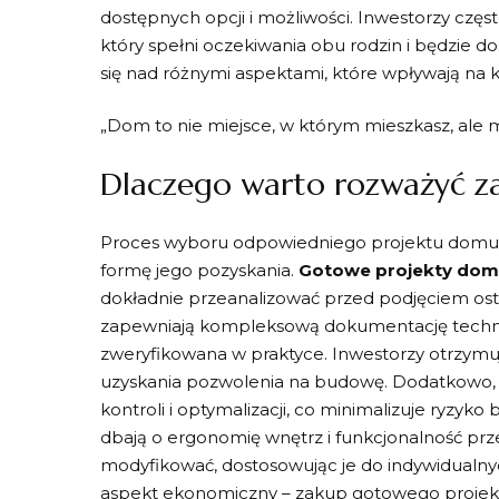
dostępnych opcji i możliwości. Inwestorzy częs
który spełni oczekiwania obu rodzin i będzie do
się nad różnymi aspektami, które wpływają na k
„Dom to nie miejsce, w którym mieszkasz, ale m
Dlaczego warto rozważyć z
Proces wyboru odpowiedniego projektu domu 
formę jego pozyskania.
Gotowe projekty do
dokładnie przeanalizować przed podjęciem osta
zapewniają kompleksową dokumentację technicz
zweryfikowana w praktyce. Inwestorzy otrzym
uzyskania pozwolenia na budowę. Dodatkowo, 
kontroli i optymalizacji, co minimalizuje ryzy
dbają o ergonomię wnętrz i funkcjonalność pr
modyfikować, dostosowując je do indywidualny
aspekt ekonomiczny – zakup gotowego projektu 