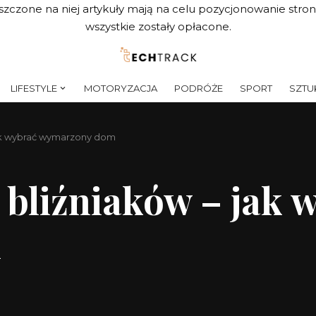
szczone na niej artykuły mają na celu pozycjonowanie str
wszystkie zostały opłacone.
LIFESTYLE
MOTORYZACJA
PODRÓŻE
SPORT
SZTUK
ak wybrać wymarzony dom
bliźniaków – jak 
m