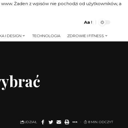
on www. Żaden z wpisów nie pochodzi od użytkowników, a
Aa
A I DESIGN
TECHNOLOGIA
ZDROWIE I FITNESS
wybrać
UDZIAŁ
8 MIN. ODCZYT