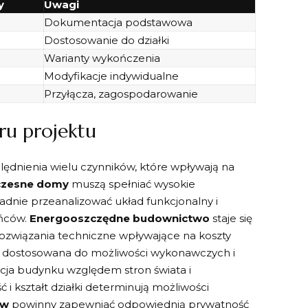
y
Uwagi
Dokumentacja podstawowa
Dostosowanie do działki
Warianty wykończenia
Modyfikacje indywidualne
Przyłącza, zagospodarowanie
ru projektu
dnienia wielu czynników, które wpływają na
zesne domy
muszą spełniać wysokie
dnie przeanalizować układ funkcjonalny i
ańców.
Energooszczędne budownictwo
staje się
ozwiązania techniczne wpływające na koszty
ć dostosowana do możliwości wykonawczych i
acja budynku względem stron świata i
 i kształt działki determinują możliwości
ów
powinny zapewniać odpowiednią prywatność