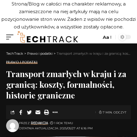
Strona/Blog w całości ma charakter reklamowy, a
zamieszczone na niej artykuły mają na celu
pozycjonowanie stron www. Żaden z wpisów nie pochodzi
od użytkowników, a wszystkie zostały opłacone.
Aa
TechTrack
>
Prawo i podatki
>
Transport zmarłych w kraju i za granicą: koszty, formalności, historie graniczne
PRAWO I PODATKI
Transport zmarłych w kraju i za
granicą: koszty, formalności,
historie graniczne
7 MIN. ODCZYT
PRZEZ
REDAKCJA
1 ROK TEMU
OSTATNIA AKTUALIZACJA: 2025/05/27 AT 6:16 PM