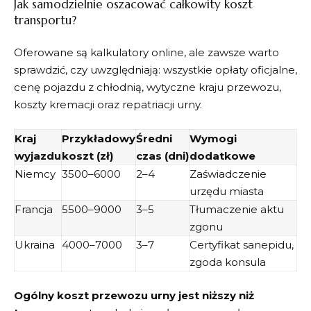
Jak samodzielnie oszacować całkowity koszt
transportu?
Oferowane są kalkulatory online, ale zawsze warto
sprawdzić, czy uwzględniają: wszystkie opłaty oficjalne,
cenę pojazdu z chłodnią, wytyczne kraju przewozu,
koszty kremacji oraz repatriacji urny.
Kraj
Przykładowy
Średni
Wymogi
wyjazdu
koszt (zł)
czas (dni)
dodatkowe
Niemcy
3500–6000
2–4
Zaświadczenie
urzędu miasta
Francja
5500–9000
3–5
Tłumaczenie aktu
zgonu
Ukraina
4000–7000
3–7
Certyfikat sanepidu,
zgoda konsula
Ogólny koszt przewozu urny jest niższy niż