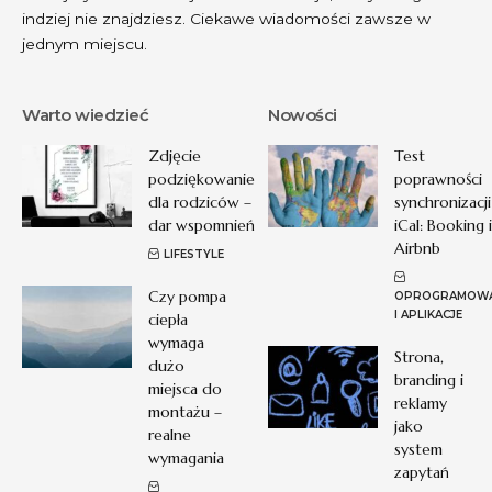
indziej nie znajdziesz. Ciekawe wiadomości zawsze w
jednym miejscu.
Warto wiedzieć
Nowości
Zdjęcie
Test
podziękowanie
poprawności
dla rodziców –
synchronizacji
dar wspomnień
iCal: Booking i
Airbnb
LIFESTYLE
Czy pompa
OPROGRAMOWA
I APLIKACJE
ciepła
wymaga
Strona,
dużo
branding i
miejsca do
reklamy
montażu –
jako
realne
system
wymagania
zapytań