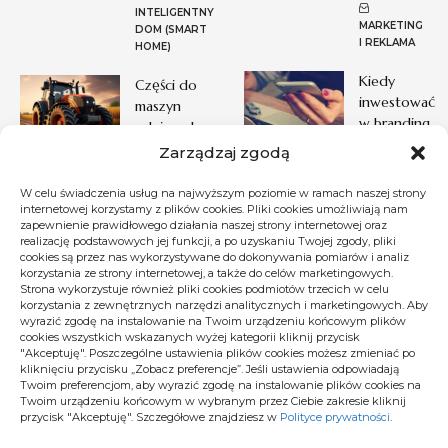
INTELIGENTNY
MARKETING
DOM (SMART
I REKLAMA
HOME)
Kiedy
Części do
inwestować
maszyn
w branding,
rolniczych –
a kiedy
kupuj
Zarządzaj zgodą
prosty start
świadomie
W celu świadczenia usług na najwyższym poziomie w ramach naszej strony
MARKETING I
internetowej korzystamy z plików cookies. Pliki cookies umożliwiają nam
MOTORYZACJA
zapewnienie prawidłowego działania naszej strony internetowej oraz
REKLAMA
realizację podstawowych jej funkcji, a po uzyskaniu Twojej zgody, pliki
cookies są przez nas wykorzystywane do dokonywania pomiarów i analiz
korzystania ze strony internetowej, a także do celów marketingowych.
Strona wykorzystuje również pliki cookies podmiotów trzecich w celu
Pogoda
korzystania z zewnętrznych narzędzi analitycznych i marketingowych. Aby
wyrazić zgodę na instalowanie na Twoim urządzeniu końcowym plików
cookies wszystkich wskazanych wyżej kategorii kliknij przycisk
20
°C
"Akceptuję". Poszczególne ustawienia plików cookies możesz zmieniać po
kliknięciu przycisku „Zobacz preferencje”. Jeśli ustawienia odpowiadają
Twoim preferencjom, aby wyrazić zgodę na instalowanie plików cookies na
Twoim urządzeniu końcowym w wybranym przez Ciebie zakresie kliknij
Warszawa
przycisk "Akceptuję". Szczegółowe znajdziesz w
Polityce prywatności
.
°
°
21
_
18
60%