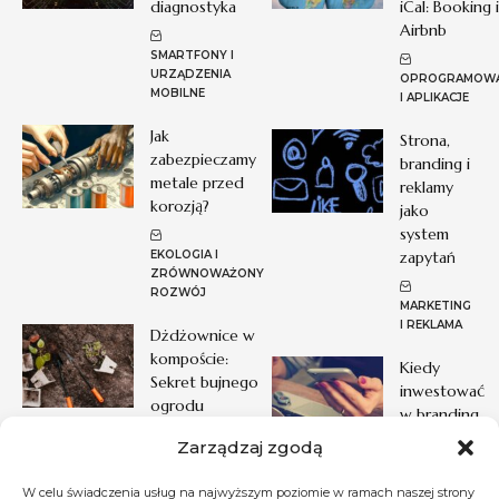
diagnostyka
iCal: Booking i
Airbnb
SMARTFONY I
URZĄDZENIA
OPROGRAMOWA
MOBILNE
I APLIKACJE
Jak
Strona,
zabezpieczamy
branding i
metale przed
reklamy
korozją?
jako
system
EKOLOGIA I
zapytań
ZRÓWNOWAŻONY
ROZWÓJ
MARKETING
I REKLAMA
Dżdżownice w
kompoście:
Kiedy
Sekret bujnego
inwestować
ogrodu
w branding,
a kiedy
Zarządzaj zgodą
EKOLOGIA I
prosty start
ZRÓWNOWAŻONY
ROZWÓJ
W celu świadczenia usług na najwyższym poziomie w ramach naszej strony