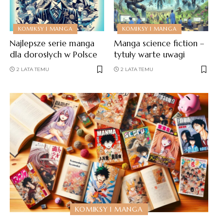
KOMIKSY I MANGA
KOMIKSY I MANGA
Najlepsze serie manga
Manga science fiction –
dla dorosłych w Polsce
tytuły warte uwagi
2 LATA TEMU
2 LATA TEMU
KOMIKSY I MANGA