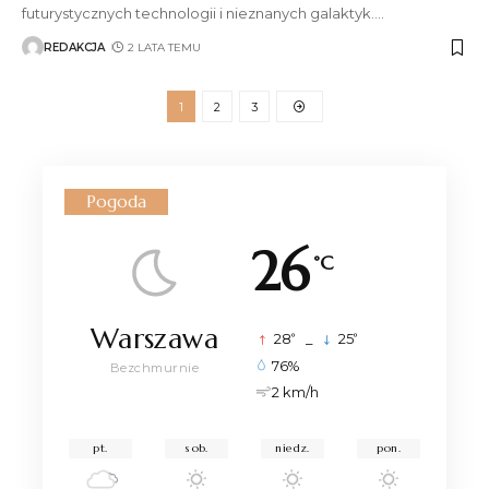
futurystycznych technologii i nieznanych galaktyk.
…
REDAKCJA
2 LATA TEMU
1
2
3
Pogoda
26
°C
Warszawa
°
°
28
_
25
76%
Bezchmurnie
2 km/h
pt.
sob.
niedz.
pon.