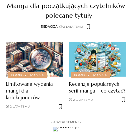
Manga dla początkujących czytelników
– polecane tytuły
REDAKCJA
2 LATA TEMU
KOMIKSY I MANGA
KOMIKSY I MANGA
Limitowane wydania
Recenzje popularnych
mangi dla
serii manga – co czytać?
kolekcjonerów
2 LATA TEMU
2 LATA TEMU
- ADVERTISEMENT -