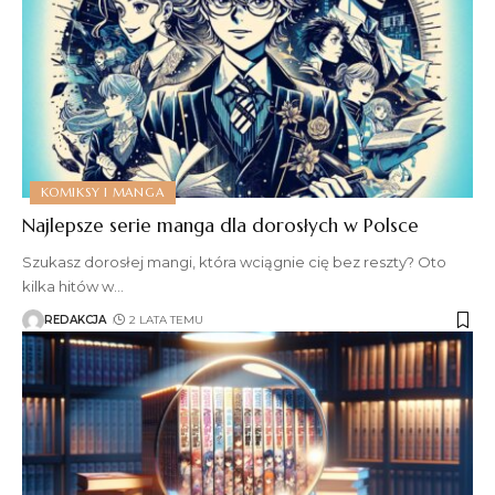
KOMIKSY I MANGA
Najlepsze serie manga dla dorosłych w Polsce
Szukasz dorosłej mangi, która wciągnie cię bez reszty? Oto
kilka hitów w
…
REDAKCJA
2 LATA TEMU