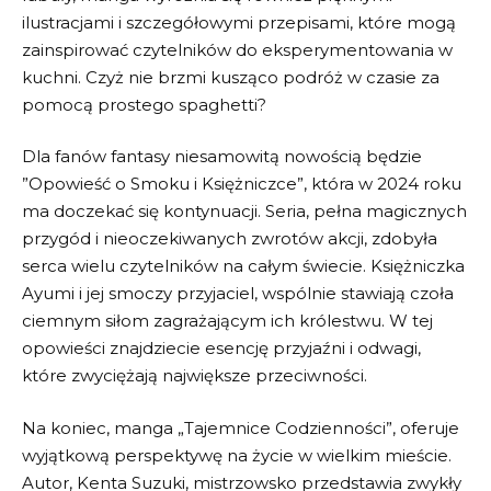
ilustracjami i szczegółowymi przepisami, które mogą
zainspirować czytelników do eksperymentowania w
kuchni. Czyż nie brzmi kusząco ⁢podróż w czasie za
pomocą prostego spaghetti?
Dla fanów ​fantasy niesamowitą‍ nowością⁤ będzie
‍”Opowieść o Smoku i Księżniczce”, która⁤ w⁣ 2024 roku
ma doczekać się ​kontynuacji. ​Seria, pełna magicznych
⁢przygód i‌ nieoczekiwanych zwrotów akcji, zdobyła​
serca ​wielu czytelników na całym świecie. Księżniczka
Ayumi i​ jej smoczy ​przyjaciel, wspólnie stawiają czoła
ciemnym siłom zagrażającym ich ⁢królestwu. W ⁢tej
opowieści znajdziecie esencję⁢ przyjaźni i odwagi,
które⁣ zwyciężają największe przeciwności.
Na koniec, manga „Tajemnice‌ Codzienności”, oferuje
wyjątkową perspektywę na życie w wielkim mieście.
Autor, Kenta Suzuki, ⁢mistrzowsko⁢ przedstawia zwykły