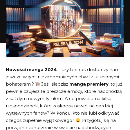
Nowości manga 2024
–⁢ czy ten rok dostarczy ​nam
jeszcze więcej niezapomnianych chwil ⁤z⁣ ulubionymi
bohaterami?
Jeśli śledzisz
manga premiery
, to już
pewnie czujesz te dreszcze emocji, które ⁢nadchodzą
z każdym nowym tytułem. A co powiesz na ⁣kilka⁣
niespodzianek, które zaskoczą nawet⁣ najbardziej
wytrawnych fanów? W końcu, kto ⁣nie lubi odkrywać
czegoś zupełnie wyjątkowego?
Przygotuj się na
porządne zanurzenie w świecie​ nadchodzących‍