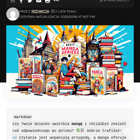
12 MIN. ODCZYT
PRZEZ
REDAKCJA
2 LATA TEMU
OSTATNIA AKTUALIZACJA: 2025/01/08 AT 9:07 PM
markdown

Czy Twoje dziecko uwielbia 
mangę
 i chciałbyś znaleźć 
coś odpowiedniego po polsku? 
 Dobrze trafiłeś! 
 Czytanie jest wspaniałą przygodą, a manga oferuje 