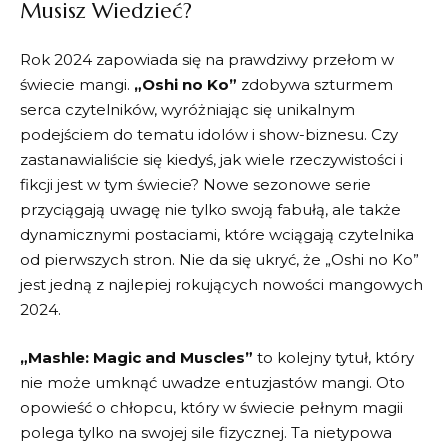
Musisz Wiedzieć?
Rok 2024 zapowiada się ⁣na prawdziwy przełom w
⁣świecie mangi.
„Oshi ​no Ko”
⁢zdobywa szturmem
‍serca czytelników, wyróżniając się unikalnym
podejściem do tematu idolów i show-biznesu. Czy
zastanawialiście‌ się ⁣kiedyś, ‌jak wiele rzeczywistości i
fikcji jest w tym świecie? Nowe sezonowe serie
przyciągają uwagę nie ⁣tylko swoją ​fabułą, ale także
dynamicznymi postaciami, które wciągają czytelnika
od pierwszych stron. Nie​ da się ukryć, że „Oshi no⁤ Ko”
⁢jest jedną​ z najlepiej rokujących nowości mangowych
2024.
„Mashle: ​Magic and ‌Muscles”
to kolejny tytuł, który
nie może‌ umknąć ‍uwadze entuzjastów mangi. Oto
opowieść o chłopcu, ​który w ‍świecie pełnym magii
polega tylko ⁣na swojej sile fizycznej. Ta nietypowa