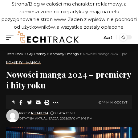
Strona/Blog w całości ma charakter reklamowy, a
zamieszczone na niej artykuły mają na celu
pozycjonowanie stron www. Żaden z wpisów nie pochodzi
od użytkowników, a wszystkie zostały opłacone.
Aa
TechTrack
>
Gry i hobby
>
Komiksy i manga
>
Nowości manga 2024 – premiery i hity roku
KOMIKSY I MANGA
Nowości manga 2024 – premiery
i hity roku
14 MIN. ODCZYT
PRZEZ
REDAKCJA
2 LATA TEMU
OSTATNIA AKTUALIZACJA: 2025/01/10 AT 9:16 PM