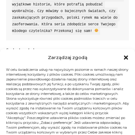
wyjątkowe historie, które potrafią pobudzać 
wyobraźnię. Czy mówimy o bajecznych światach, czy 
zaskakujących przygodach, polski rynek ma wiele do 
zaoferowania. Która seria zdobędzie serce Twojego 
młodego czytelnika? Przekonaj się sam! 
Spis treści
Zarządzaj zgodą
Jakie są najlepsze mangi dla dzieci po polsku?
W celu świadczenia usług na najwyższym poziomie w ramach naszej strony
internetowej korzystamy z plików cookies. Pliki cookies umożliwiają nam
Gdzie kupić mangi po polsku dla najmłodszych?
zapewnienie prawidłowego działania naszej strony internetowej oraz
realizację podstawowych jej funkcji, a po uzyskaniu Twojej zgody, pliki
Dlaczego polskie tłumaczenia mang zdobywają
cookies są przez nas wykorzystywane do dokonywania pomiarów i analiz
popularność?
korzystania ze strony internetowej, a także do celów marketingowych.
Strona wykorzystuje również pliki cookies podmiotów trzecich w celu
Odkryj edukacyjne wartości mang w języku polskim
korzystania z zewnętrznych narzędzi analitycznych i marketingowych. Aby
wyrazić zgodę na instalowanie na Twoim urządzeniu końcowym plików
Które mangi ⁣rozwijają wyobraźnię dzieci?
cookies wszystkich wskazanych wyżej kategorii kliknij przycisk
"Akceptuję". Poszczególne ustawienia plików cookies możesz zmieniać po
Praktyczne wskazówki
kliknięciu przycisku „Zobacz preferencje”. Jeśli ustawienia odpowiadają
Twoim preferencjom, aby wyrazić zgodę na instalowanie plików cookies na
Ostateczne przemyślenia
Twoim urządzeniu końcowym w wybranym przez Ciebie zakresie kliknij