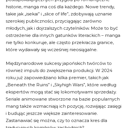
historie, ⁢manga ma coś ‌dla każdego. Nowe‌ trendy,
takie jak „isekai” i „slice of ‌life”, zdobywają uznanie
szerokiej publiczności, przyciągając zarówno
młodych, jak i dojrzalszych czytelników.‍ Może⁤ to być
ostrzeżenie dla innych gatunków literackich – manga
nie⁢ tylko ‍konkuruje, ale często przekracza granice,
które wydawały się wcześniej nieosiągalne.
Międzynarodowe sukcesy japońskich twórców‍ to
również ⁤impuls do zwiększenia produkcji. W​ 2024
roku ​już zapowiedziano kilka premier, takich jak
„Beneath the ⁤Ruins” i „Skyhigh Wars”, które według
ekspertów mogą stać się⁢ lokomotywami sprzedaży.
Seriale animowane stworzone na bazie⁣ popularnych
mang także wzmacniają ich‍ pozycję, rozwijając zasięgi
i budując jeszcze ‌większe zainteresowanie.
Zastanawiać się ⁣można, czy to oznacza kres⁣ dla
tradycyjnych komiksów zachodnich?