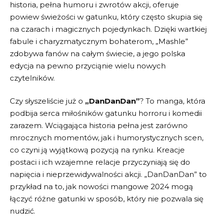
historia, pełna humoru i zwrotów akcji,⁤ oferuje
powiew​ świeżości w gatunku, ⁢który⁣ często skupia ⁣się
⁣na czarach​ i magicznych pojedynkach. Dzięki wartkiej
‌fabule i charyzmatycznym bohaterom, „Mashle”
zdobywa‍ fanów na całym świecie, a jego polska
edycja na pewno przyciąnie wielu nowych
czytelników.
Czy słyszeliście już o
„DanDanDan”
? ⁤To manga, która
podbija​ serca miłośników gatunku​ horroru i komedii
zarazem. Wciągająca historia pełna jest⁢ zarówno
mrocznych momentów,⁢ jak i ⁣humorystycznych scen,
co czyni ją wyjątkową ​pozycją na rynku.⁣ Kreacje
postaci‌ i ich wzajemne⁣ relacje ‌przyczyniają się⁣ do
napięcia i nieprzewidywalności akcji. „DanDanDan” to ​
przykład na to, jak nowości⁢ mangowe 2024 mogą
łączyć ⁢różne ​gatunki ​w sposób, który nie pozwala się
nudzić.