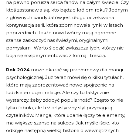
na pewno⁢ porusza serca ‍fanów na całym świecie. Czy
ktoś zastanawia się,​ kto będzie królem roku? Jednym
z ⁤głównych kandydatów jest długo oczekiwana⁣
kontynuacja serii, która ‌zdominowała rynki w latach
poprzednich. Także nowi twórcy mają ogromne
szanse zaskoczyć nas świeżymi, oryginalnymi⁢
pomysłami. Warto śledzić zwłaszcza tych, którzy nie
boją się eksperymentować z formą i treścią.
Rok‍ 2024
może okazać ​się przełomowy dla mangi
psychologicznej. Już teraz mówi ‍się o kilku tytułach,​
które mają zaprezentować⁣ nowe spojrzenie na
ludzkie emocje ‍i relacje. Ale czy to​ faktycznie
wystarczy, żeby zdobyć popularność? Często ⁣to ⁤nie
⁤tylko fabuła,‍ ale też artystyczny styl ‍przyciągają
‍czytelników. Manga, która udanie‍ łączy⁣ te elementy,
ma większe szanse ⁣na sukces. Jak myśleliście, kto
odkryje następną wielką historię o wewnętrznych