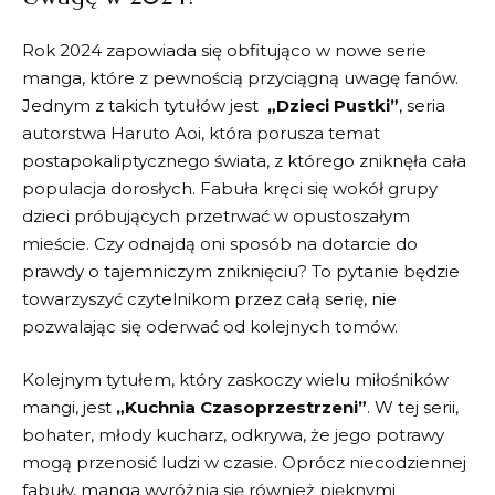
Rok 2024 zapowiada⁢ się obfitująco w nowe serie
manga, które z pewnością przyciągną uwagę fanów.
Jednym z takich tytułów jest ‌
„Dzieci Pustki”
, seria
autorstwa⁤ Haruto Aoi, która porusza temat
postapokaliptycznego świata, ‍z ⁢którego zniknęła cała⁣
populacja dorosłych. Fabuła kręci się wokół grupy
dzieci​ próbujących‌ przetrwać w ​opustoszałym⁣
mieście. Czy odnajdą oni sposób na⁤ dotarcie‍ do
prawdy o tajemniczym zniknięciu? To pytanie będzie
towarzyszyć czytelnikom przez całą serię,⁣ nie⁤
pozwalając się oderwać od kolejnych tomów.
Kolejnym tytułem, który zaskoczy ⁤wielu miłośników
mangi,‌ jest
„Kuchnia⁤ Czasoprzestrzeni”
. W tej serii,
bohater, ⁣młody kucharz, odkrywa, że ⁣jego potrawy
mogą przenosić ludzi w czasie. ⁤Oprócz niecodziennej
⁣fabuły, manga wyróżnia się również pięknymi