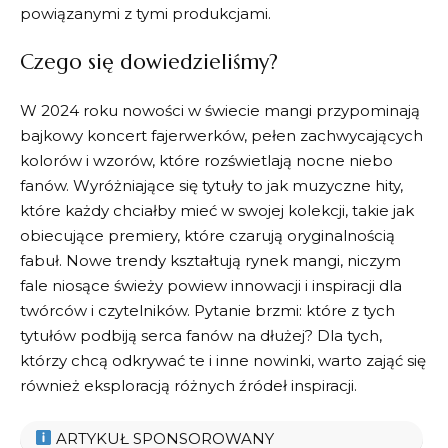
powiązanymi z‌ tymi produkcjami.
Czego się dowiedzieliśmy?
W ⁤2024 roku nowości w świecie mangi‍ przypominają
bajkowy koncert fajerwerków, pełen ⁤zachwycających
kolorów i wzorów, które rozświetlają nocne niebo
fanów. Wyróżniające ⁣się ‌tytuły to jak muzyczne hity,
które każdy chciałby mieć ‌w swojej kolekcji, takie jak
obiecujące premiery, które czarują oryginalnością
fabuł. Nowe trendy kształtują rynek mangi, niczym
fale niosące świeży powiew innowacji i inspiracji ‌dla
twórców i czytelników. Pytanie brzmi: które ⁣z tych⁤
tytułów podbiją serca fanów‍ na dłużej? Dla tych,
którzy chcą‌ odkrywać te⁢ i inne nowinki, warto zająć się
również‍
eksploracją różnych ⁤źródeł inspiracji
.
ARTYKUŁ SPONSOROWANY