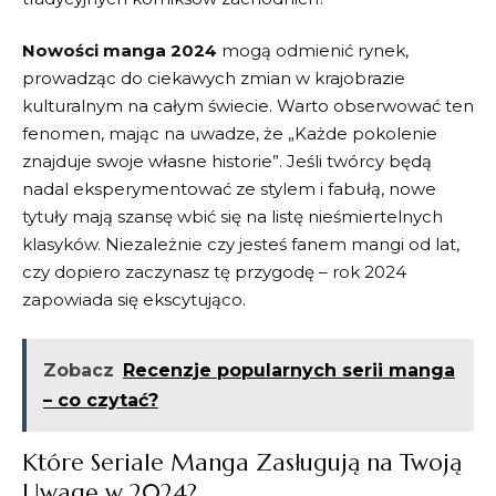
Nowości manga 2024
mogą odmienić ‌rynek,
⁢prowadząc do ciekawych zmian w krajobrazie
kulturalnym na całym świecie. ⁣Warto ‌obserwować ten
fenomen, mając na uwadze, że „Każde pokolenie
znajduje swoje własne historie”.‍ Jeśli twórcy będą
⁢nadal⁤ eksperymentować ze stylem i fabułą, nowe​
tytuły mają szansę wbić się‍ na ⁣listę nieśmiertelnych
klasyków. Niezależnie ‍czy jesteś fanem mangi ⁣od lat,
czy⁤ dopiero zaczynasz tę przygodę – rok 2024
zapowiada się ekscytująco.
Zobacz
Recenzje popularnych serii manga
– co czytać?
Które Seriale Manga Zasługują na Twoją
Uwagę w ⁤2024?