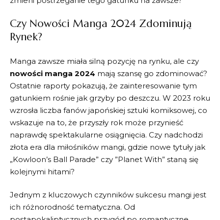
zmieni postrzeganie tego gatunku na zawsze?
Czy ‍Nowości Manga ‌2024 Zdominują
Rynek?
Manga zawsze miała ⁣silną⁢ pozycję na⁢ rynku, ale czy
nowości ⁣manga 2024
‍mają szansę go ⁣zdominować?
Ostatnie raporty pokazują, że zainteresowanie ​tym
gatunkiem rośnie jak grzyby po deszczu. W⁤ 2023 roku
wzrosła liczba ​fanów japońskiej sztuki komiksowej, co
wskazuje na to, że przyszły rok może przynieść
naprawdę ⁢spektakularne osiągnięcia. Czy⁤ nadchodzi
złota era ​dla miłośników‍ mangi, ⁣gdzie nowe tytuły jak
„Kowloon’s Ball Parade”‌ czy ‍”Planet‍ With” staną się
kolejnymi hitami?
Jednym z⁢ kluczowych czynników sukcesu ⁤mangi jest
⁣ich różnorodność tematyczna. Od‍
postapokaliptycznych przygód po‍ romantyczne