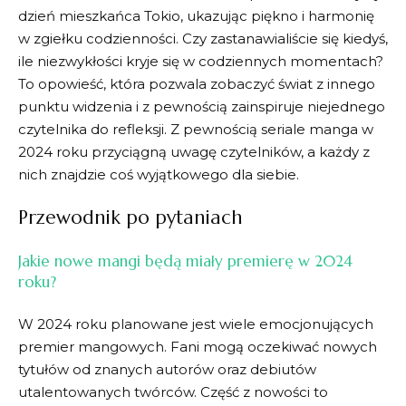
dzień mieszkańca Tokio, ukazując piękno i harmonię
w​ zgiełku codzienności. ⁤Czy zastanawialiście się⁣ kiedyś,
ile niezwykłości kryje się⁢ w codziennych momentach?
To opowieść, która pozwala ⁢zobaczyć świat z innego
punktu widzenia i z pewnością zainspiruje niejednego
czytelnika do refleksji. ⁣Z⁣ pewnością seriale ⁢manga ​w
2024 roku przyciągną uwagę czytelników, a każdy z‌
nich‍ znajdzie ​coś wyjątkowego‍ dla siebie.
Przewodnik po pytaniach
Jakie nowe ​mangi​ będą miały premierę w 2024
roku?
W 2024 roku planowane jest wiele emocjonujących
premier mangowych. Fani mogą ⁣oczekiwać nowych
‍tytułów od znanych autorów ⁤oraz debiutów⁣
utalentowanych twórców. Część z‌ nowości to