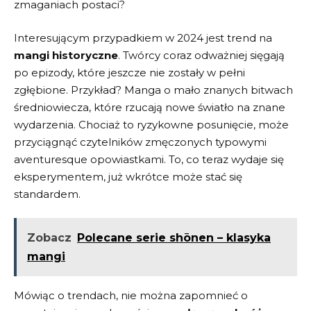
zmaganiach ​postaci?
Interesującym przypadkiem w 2024 jest trend na
mangi historyczne
. Twórcy coraz odważniej sięgają
po epizody, które jeszcze nie ⁢zostały w pełni
zgłębione. Przykład? ⁤Manga o ⁢mało znanych bitwach
średniowiecza, które rzucają nowe światło ‌na znane
wydarzenia. Chociaż to ryzykowne posunięcie,‌ może
przyciągnąć czytelników zmęczonych typowymi
aventuresque‍ opowiastkami.‌ To, co teraz wydaje się
eksperymentem, już ⁤wkrótce ⁣może stać⁢ się
standardem.
Zobacz
Polecane serie shōnen – klasyka
mangi
Mówiąc o trendach, nie można‍ zapomnieć o