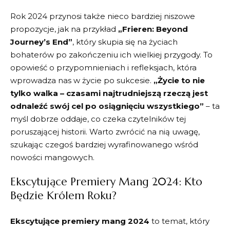
Rok 2024​ przynosi‌ także⁢ nieco ⁣bardziej ​niszowe
propozycje, jak na przykład
„Frieren:‍ Beyond
Journey’s End”
, który skupia się⁢ na ⁣życiach
bohaterów‍ po zakończeniu ich​ wielkiej przygody. To
opowieść o przypomnieniach i ‌refleksjach, która
wprowadza nas⁢ w życie ⁣po⁣ sukcesie.
„Życie to nie
tylko walka – czasami najtrudniejszą rzeczą jest⁣
odnaleźć​ swój cel po osiągnięciu wszystkiego”
– ta
myśl dobrze oddaje, co ‍czeka czytelników tej
poruszającej historii. Warto ⁢zwrócić​ na nią uwagę,
szukając czegoś bardziej wyrafinowanego‍ wśród
nowości mangowych.
Ekscytujące⁤ Premiery Mang⁢ 2024: Kto
Będzie Królem Roku?
Ekscytujące premiery mang 2024
⁣to temat, który‌