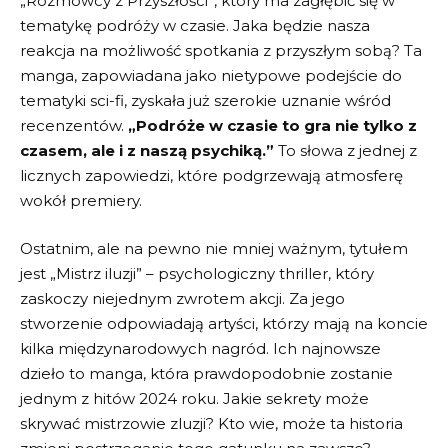
„Rozmówcy z Przyszłości”, ‌który ma zagłębić się⁣ w
tematykę podróży ​w⁣ czasie.⁤ Jaka⁤ będzie nasza
reakcja ⁤na możliwość ⁢spotkania z przyszłym sobą? Ta
⁤manga, zapowiadana jako⁣ nietypowe podejście do
tematyki sci-fi, zyskała już szerokie uznanie ‍wśród
recenzentów.
„Podróże w czasie to ⁤gra⁣ nie tylko ‌z
‍czasem,⁤ ale ⁣i z naszą‌ psychiką.”
To słowa z jednej z
licznych zapowiedzi, które podgrzewają atmosferę
wokół premiery.
Ostatnim, ale na pewno ⁤nie​ mniej ⁤ważnym,⁤ tytułem
‍jest „Mistrz ​iluzji” ‌– ​psychologiczny thriller,‌ który
zaskoczy ‍niejednym zwrotem ⁣akcji. ⁢Za ⁢jego
stworzenie ⁤odpowiadają ⁤artyści, którzy mają ⁣na koncie
kilka międzynarodowych nagród. Ich najnowsze​
dzieło to manga, która prawdopodobnie zostanie
jednym z hitów 2024 ⁣roku. Jakie sekrety może
skrywać​ mistrzowie zluzji? Kto ‌wie, może ​ta historia