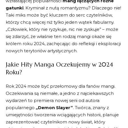
wzrastającej popularności
mang łączących różne
gatunki
. ⁤Kryminał z ​nutą romantyzmu? ‌Dlaczego nie! ​
Taki miks może być kluczem do serc⁢ czytelników,⁢
którzy chcą⁤ więcej niż tylko jeden wątek fabularny.
„Człowiek, który nie ryzykuje, nic nie ⁣zyskuje” – ‌może
się zdarzyć, ​że właśnie ten rodzaj ⁢mangi okaże się
królem roku‌ 2024, zachęcając do refleksji i eksploracji
nowych ‍terytoriów ‍artystycznych.
Jakie Hity⁤ Manga Oczekujemy w ⁣2024
Roku?
Rok⁤ 2024 może być ‌przełomowy​ dla‍ fanów mangi.
Oczekiwania są niemałe, a jedno z najciekawszych
wydarzeń to premiera nowej serii‍ od autora
popularnego
„Demon Slayer”
. Twórca, znany z
umiejętności tworzenia wciągających​ historii, ⁣planuje
zaprezentować ‌czytelnikom nowy świat, który​