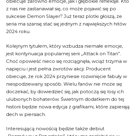
obiecuje⁣ zarówno‍ emocje, jak i głębokie refleksje. Kto
z nas⁣ nie‍ zastanawiał się,⁣ co może⁤ pojawić się⁢ po⁣
sukcesie​ Demon Slayer? Już teraz plotki głoszą,⁤ że
seria ma szansę stać ‌się jednym⁣ z największych hitów
2024 roku.
Kolejnym tytułem, który wzbudza niemałe emocje,
jest kontynuacja popularnej⁤ serii „Attack⁣ on Titan”.
Choć opowieść nieco się rozciągnęła,⁤ wciąż trzyma⁢ w‍
napięciu i jest pełna⁢ zwrotów ⁤akcji. Producent
‌obiecuje, że rok 2024 ‌przyniesie rozwinięcie‍ fabuły w
niespodziewany sposób. Wielu⁢ fanów nie może ‌się
‌doczekać, by dowiedzieć się, jak potoczą ​się losy ich
ulubionych ‌bohaterów. ​Świetnym dodatkiem do tej
historii będzie​ nowa⁣ edycja z grafikami, które zapierają
dech w piersiach.
Interesującą nowością będzie także debiut