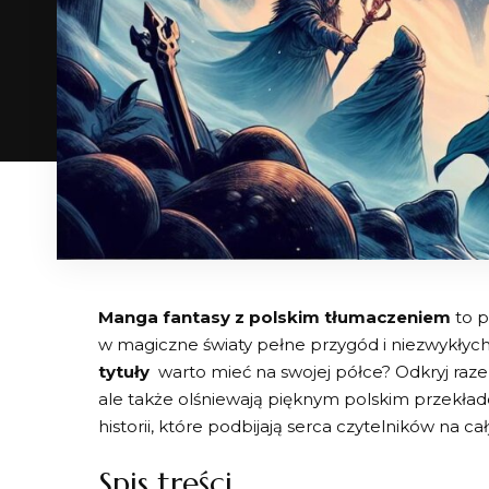
Manga⁤ fantasy z polskim tłumaczeniem
to p
w magiczne światy pełne przygód i ‍niezwykłych 
tytuły
⁤ warto mieć na swojej ‌półce? Odkryj razem
ale⁣ także olśniewają ‌pięknym⁣ polskim⁢ przek
historii, które podbijają serca ​czytelników na ca
Spis treści