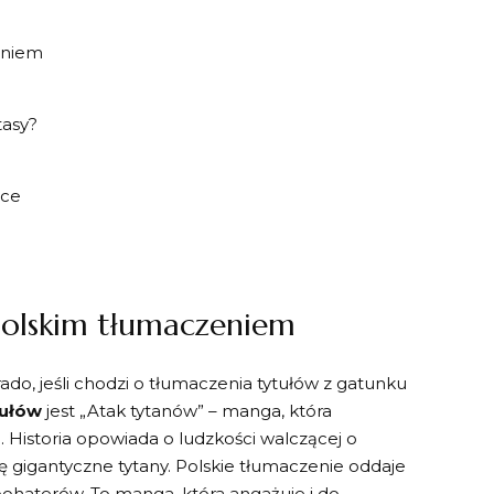
eniem
?
tasy?
sce
polskim tłumaczeniem
o, jeśli ⁣chodzi o tłumaczenia ​tytułów z ​gatunku
tułów
jest „Atak tytanów” –⁣ manga, ⁢która⁢
 Historia opowiada o ‍ludzkości walczącej o
ę gigantyczne​ tytany. ⁤Polskie⁢ tłumaczenie ‍oddaje
 bohaterów. ‌To manga, która angażuje i do