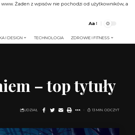
on www. Żaden z wpisów nie pochodzi od użytkowników, a
Aa
A I DESIGN
TECHNOLOGIA
ZDROWIE I FITNESS
iem – top tytuły
UDZIAŁ
13 MIN. ODCZYT