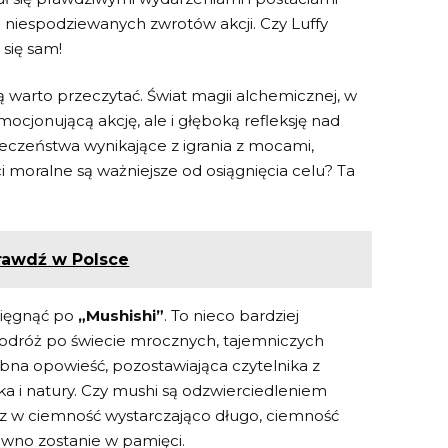
i i niespodziewanych zwrotów akcji. Czy Luffy
 się sam!
rą warto przeczytać. Świat magii alchemicznej,⁢ w
o emocjonującą akcję, ‍ale i głęboką refleksję nad
pieczeństwa wynikające z igrania​ z mocami,
ci moralne są ważniejsze od osiągnięcia celu? Ta⁣
rawdź w Polsce
sięgnąć po‍
„Mushishi”
. To ​nieco bardziej
 podróż po ​świecie mrocznych, tajemniczych⁢
bna opowieść, pozostawiająca⁣ czytelnika ⁤z
a ​i natury.‍ Czy mushi są ‌odzwierciedleniem
sz ⁢w ciemność wystarczająco⁤ długo, ciemność
 pewno​ zostanie w pamięci.