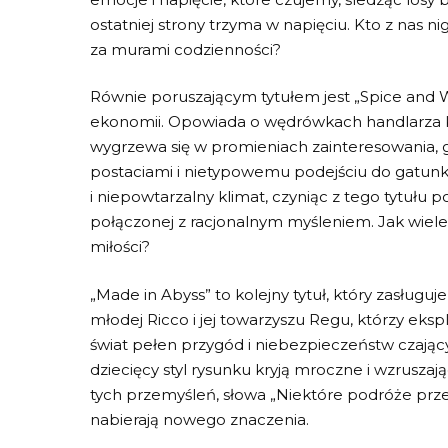
ostatniej ​strony trzyma w napięciu. Kto ⁢z nas n
⁤za⁢ murami codzienności?
Równie poruszającym ‍tytułem​ jest⁤ „Spice and Wo
ekonomii.‍ Opowiada o wędrówkach handlarza Kra
wygrzewa się w promieniach zainteresowania, gł
postaciami ‍i ⁣nietypowemu podejściu‌ do gatun
i niepowtarzalny klimat, czyniąc z tego ⁣tytułu
połączonej⁣ z racjonalnym myśleniem. Jak wiele 
miłości?
„Made in Abyss” to kolejny tytuł, który zasługu
młodej Ricco ⁣i⁢ jej ‍towarzyszu‍ Regu, którzy ⁢ek
świat pełen ​przygód i niebezpieczeństw ⁢czający
dziecięcy⁢ styl rysunku kryją‌ mroczne i wzrusza
tych przemyśleń, słowa „Niektóre ‌podróże prze
‍nabierają nowego znaczenia.