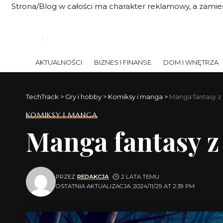
Strona/Blog w całości ma charakter reklamowy, a zamie
AKTUALNOŚCI
BIZNES I FINANSE
DOM I WNĘTRZA
TechTrack
>
Gry i hobby
>
Komiksy i manga
>
Manga fantasy z
KOMIKSY I MANGA
Manga fantasy z
PRZEZ
REDAKCJA
2 LATA TEMU
OSTATNIA AKTUALIZACJA: 2024/11/29 AT 2:39 PM