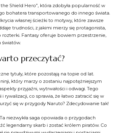
‍the Shield Hero”,⁤ która zdobyła⁤ popularność w
wego bohatera ⁢transportowanego do innego świata.
dkrycia własnej ścieżki to motywy, ‍które zawsze
aje trudności, z jakimi mierzy się protagonista,
ego rozterki. Fantasy⁢ oferuje bowiem przestrzenie,
h światów.
 warto przeczytać?
czne tytuły, które pozostają na topie od lat.
 ninji, ‍który ⁣marzy o zostaniu najpotężniejszym
 aspekty przyjaźni,‌ wytrwałości i odwagi. Tego ​
rywalizacji, co sprawia, że łatwo zatracić się⁤ w ​
nurzyć ⁤się w przygody Naruto? Zdecydowanie ⁤tak!
. Ta niezwykła saga opowiada o przygodach
eźć ⁤legendarny skarb i zostać królem piratów. ‌Co‌
ł⁣ się‍ prawdziwymi⁣ wydarzeniami i postaciami⁤