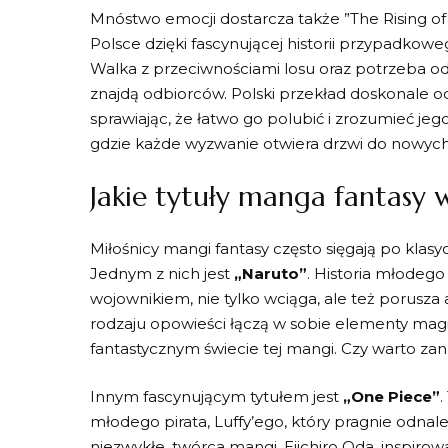
Mnóstwo emocji dostarcza także ⁢”The Rising of 
Polsce dzięki fascynującej ​historii przypadko
Walka⁣ z​ przeciwnościami losu ‍oraz⁣ potrzeba o
znajdą odbiorców. Polski ​przekład doskonale odd
sprawiając, ​że‍ łatwo ‌go polubić i ‌zrozumieć j
gdzie każde wyzwanie otwiera drzwi‍ do ‌nowyc
Jakie tytuły manga ‌fantasy
Miłośnicy mangi fantasy‌ często sięgają po ‍klasy
Jednym z⁤ nich ​jest​
„Naruto”
. ​Historia ⁣młodego
⁣wojownikiem,⁤ nie‌ tylko​ wciąga, ale ‌też​ porusza
rodzaju opowieści łączą w sobie elementy magii⁤ i 
fantastycznym świecie tej mangi. Czy warto⁤ za
Innym fascynującym tytułem jest
„One Piece”
‍młodego⁢ pirata, Luffy’ego, który pragnie ​odnal
niezwykłe, twórca mangi,​ Eiichiro Oda, inspirowa