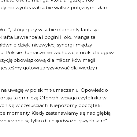
igdy nie wyobrażał sobie walki z‌ potężnymi siłami
lf”,​ który ‍łączy w sobie elementy fantasy i
fta Lawrence’a‌ i bogini Holo.​ Manga ta⁢
ównie dzięki niezwykłej ‍synergii między
ku. Polskie tłumaczenie zachowuje uroki​ dialogów
 pozycję obowiązkową dla ‍miłośników magii
⁣jesteśmy⁣ gotowi zaryzykować dla wiedzy i
je na uwagę w⁣ polskim⁢ tłumaczeniu. Opowieść o
splorują tajemniczą⁢ Otchłań, ‍wciąga czytelnika w
ch⁣ się w czeluściach. Niepozorny⁣ początek i‌
jące momenty. Kiedy zastanawiamy ‌się nad ‍głębią
znaczone ⁣są tylko dla najodważniejszych serc”