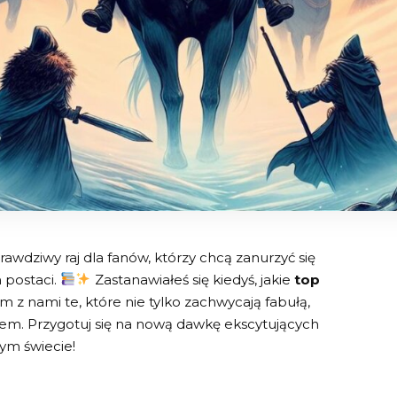
rawdziwy raj‌ dla fanów, którzy chcą zanurzyć się
postaci.⁣
Zastanawiałeś ‍się kiedyś, jakie
top
 z‌ nami te, które nie ⁢tylko⁢ zachwycają‌ fabułą,
ładem. Przygotuj się na nową dawkę ekscytujących
łym świecie!