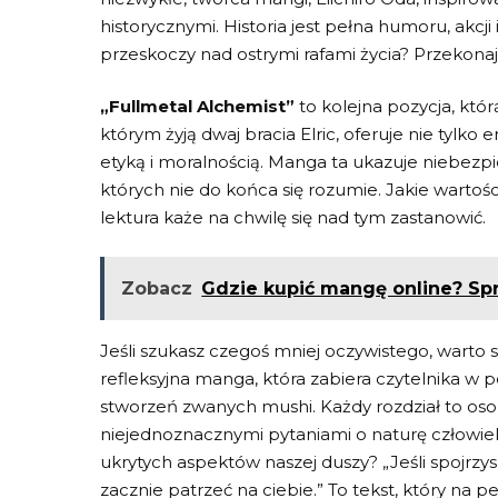
historycznymi. Historia jest pełna humoru,‌ akcj
przeskoczy ​nad ostrymi rafami życia? Przekonaj⁣
„Fullmetal Alchemist”
to kolejna pozycja,‌ któ
którym ​żyją⁢ dwaj bracia ‌Elric, oferuje ⁢nie tylk
etyką ⁤i ⁢moralnością. Manga ‌ta ukazuje niebez
‌których nie do końca się rozumie. Jakie‌ wartoś
lektura każe‍ na chwilę się ⁤nad tym zastanowić.
Zobacz
Gdzie kupić mangę online? Sp
Jeśli ​szukasz czegoś ⁢mniej oczywistego, warto 
⁢refleksyjna manga, która ​zabiera czytelnika w
stworzeń zwanych mushi. ⁣Każdy rozdział to⁤ oso
⁢niejednoznacznymi pytaniami​ o⁤ naturę ⁤człowiek
ukrytych‌ aspektów naszej duszy? „Jeśli spojrzy
zacznie ⁤patrzeć‌ na⁣ ciebie.” To ​tekst, który na