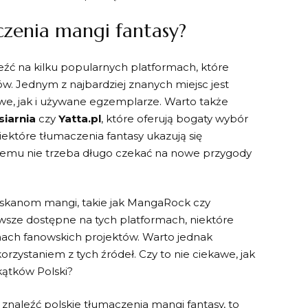
czenia⁣ mangi fantasy?
źć na kilku popularnych​ platformach, które
 Jednym ‍z najbardziej⁢ znanych‍ miejsc jest
we, jak ‌i używane ⁢egzemplarze. Warto także‌
iarnia
czy
Yatta.pl
, ⁢które oferują bogaty wybór
iektóre tłumaczenia ⁢fantasy ukazują się
 temu nie trzeba długo czekać na​ nowe przygody
skanom⁣ mangi, takie⁤ jak⁤ MangaRock czy⁣
sze dostępne na ​tych ​platformach, niektóre
mach fanowskich projektów. ⁤Warto jednak⁢
zystaniem z ⁣tych źródeł. ⁢Czy to nie ciekawe, jak‌
akątków Polski?
znaleźć ⁤polskie ⁤tłumaczenia⁣ mangi fantasy, to ​