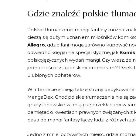
Gdzie znaleźć polskie tłuma
Polskie tłumaczenia mangi fantasy ⁢można znale
cieszą się⁢ dużym uznaniem miłośników komiksów.
Allegro
, ⁤gdzie⁢ fani mogą zarówno kupować‌ no
odwiedzić‍ księgarnie specjalistyczne, jak
Komiks
polskojęzycznych wydań mangi.​ Czy‌ wiesz, że n
jednocześnie z​ japońskimi premierami? Dzięki
ulubionych ⁢bohaterów.
W internecie istnieją także strony dedykowane 
MangaDex. Choć⁣ polskie tłumaczenia nie są zaw
⁢grupy fanowskie ‍zajmują ⁢się przekładami w ra
pamiętać​ o kwestiach prawnych związanych z‍ kor
pasja do mangi fantasy łączy⁢ ludzi z różnych z
Jedno‍ z‌ mniej oczywistych miejsc,‌ gdzie można 