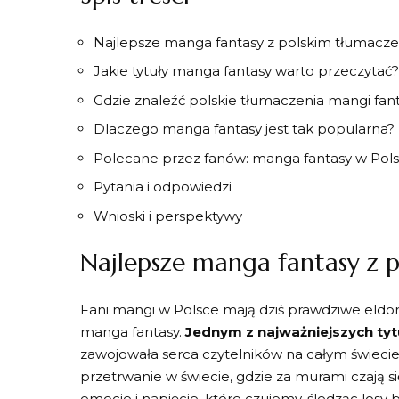
Najlepsze manga fantasy z⁤ polskim tłumacz
Jakie tytuły manga fantasy warto przeczytać
Gdzie znaleźć polskie‍ tłumaczenia mangi fan
Dlaczego ⁢manga fantasy jest tak popularna?
Polecane ⁣przez fanów: manga fantasy⁤ w Pol
Pytania i‍ odpowiedzi
Wnioski ‍i ​perspektywy
Najlepsze manga fantasy z 
Fani mangi w Polsce⁢ mają dziś prawdziwe eldorad
manga fantasy.
Jednym‌ z najważniejszych⁤ ty
zawojowała serca czytelników na całym świecie.
przetrwanie⁣ w świecie, gdzie za murami ​czają si
emocje i napięcie, które czujemy, śledząc ‍losy