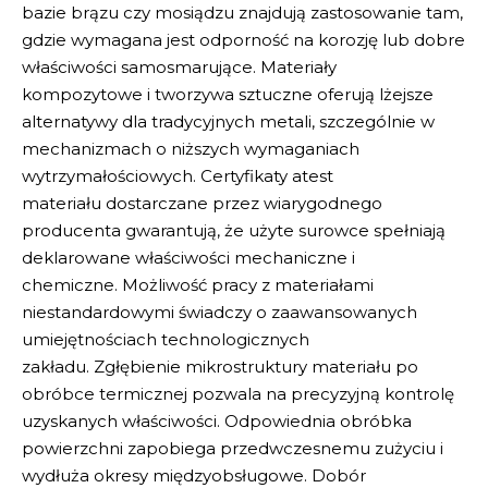
bazie brązu czy mosiądzu znajdują zastosowanie tam,
gdzie wymagana jest odporność na korozję lub dobre
właściwości samosmarujące.
Materiały
kompozytowe
i tworzywa sztuczne oferują lżejsze
alternatywy dla tradycyjnych metali, szczególnie w
mechanizmach o niższych wymaganiach
wytrzymałościowych.
Certyfikaty atest
materiału
dostarczane przez wiarygodnego
producenta gwarantują, że użyte surowce spełniają
deklarowane właściwości mechaniczne i
chemiczne.
Możliwość pracy z materiałami
niestandardowymi
świadczy o zaawansowanych
umiejętnościach technologicznych
zakładu.
Zgłębienie mikrostruktury
materiału po
obróbce termicznej pozwala na precyzyjną kontrolę
uzyskanych właściwości.
Odpowiednia obróbka
powierzchni
zapobiega przedwczesnemu zużyciu i
wydłuża okresy międzyobsługowe.
Dobór