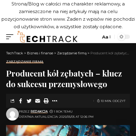
Strona/Blog w całości ma charakter reklamowy, a
zamieszczone na niej artykuły mają na celu
pozycjonowanie stron www. Żaden z wpisów nie pochodzi
od użytkowników, a wszystkie zostały opłacone.
Aa
TechTrack
>
Biznes i finanse
>
Zarządzanie firmą
>
Producent kół zębatych – klucz do sukcesu przemysłowego
ZARZĄDZANIE FIRMĄ
Producent kół zębatych – klucz
do sukcesu przemysłowego
10 MIN. ODCZYT
PRZEZ
REDAKCJA
1 ROK TEMU
OSTATNIA AKTUALIZACJA: 2025/05/05 AT 12:06 PM