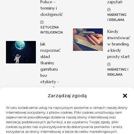
Polsce –
zapytań
terminy i
dostępność
MARKETING
I REKLAMA
SZTUCZNA
Kiedy
INTELIGENCJA
inwestować
Jak
w branding,
rozpoznać
a kiedy
skład
prosty start
tkaniny
garnituru
MARKETING I
bez
REKLAMA
etykiety –
sprawdzone
metody
Zarządzaj zgodą
SZYCIE I
W celu świadczenia usług na najwyższym poziomie w ramach naszej strony
ROBÓTKI
internetowej korzystamy z plików cookies. Pliki cookies umożliwiają nam
zapewnienie prawidłowego działania naszej strony internetowej oraz
RĘCZNE
realizację podstawowych jej funkcji, a po uzyskaniu Twojej zgody, pliki
cookies są przez nas wykorzystywane do dokonywania pomiarów i analiz
korzystania ze strony internetowej, a także do celów marketingowych.