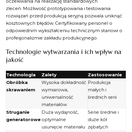
oczekiwania na realizację standardowych
zleceń.
Możliwość prototypowania
i testowania
rozwiązań przed produkcją seryjną pozwala uniknąć
kosztownych błędów.
Certyfikowany personel
o
odpowiednim wykształceniu technicznym stanowi o
profesjonalizmie zakładu produkcyjnego.
Technologie wytwarzania i ich wpływ na
jakość
Technologia
Zalety
Zastosowanie
Obróbka
Wysoka dokładność
Produkcja
skrawaniem
wymiarowa,
małych i
uniwersalność
średnich serii
materiałów
Struganie
Duża wydajność,
Serie średnie i
generatorowe
optymalne
duże kół
usunięcie materiału
zębatych