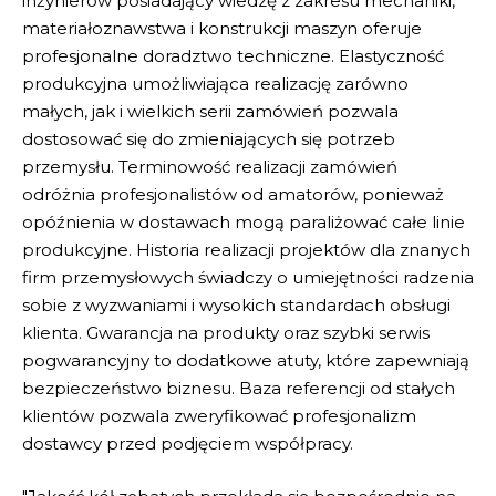
inżynierów
posiadający wiedzę z zakresu mechaniki,
materiałoznawstwa i konstrukcji maszyn oferuje
profesjonalne doradztwo techniczne.
Elastyczność
produkcyjna
umożliwiająca realizację zarówno
małych, jak i wielkich serii zamówień pozwala
dostosować się do zmieniających się potrzeb
przemysłu.
Terminowość realizacji
zamówień
odróżnia profesjonalistów od amatorów, ponieważ
opóźnienia w dostawach mogą paraliżować całe linie
produkcyjne.
Historia realizacji projektów
dla znanych
firm przemysłowych świadczy o umiejętności radzenia
sobie z wyzwaniami i wysokich standardach obsługi
klienta.
Gwarancja na produkty
oraz szybki serwis
pogwarancyjny to dodatkowe atuty, które zapewniają
bezpieczeństwo biznesu.
Baza referencji
od stałych
klientów pozwala zweryfikować profesjonalizm
dostawcy przed podjęciem współpracy.