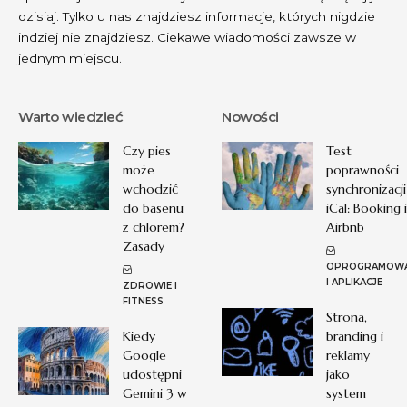
dzisiaj. Tylko u nas znajdziesz informacje, których nigdzie
indziej nie znajdziesz. Ciekawe wiadomości zawsze w
jednym miejscu.
Warto wiedzieć
Nowości
Czy pies
Test
może
poprawności
wchodzić
synchronizacji
do basenu
iCal: Booking i
z chlorem?
Airbnb
Zasady
OPROGRAMOWA
I APLIKACJE
ZDROWIE I
FITNESS
Strona,
Kiedy
branding i
Google
reklamy
udostępni
jako
Gemini 3 w
system